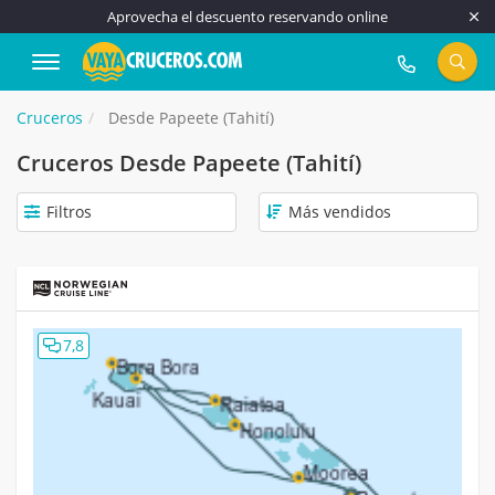
Aprovecha el descuento reservando online
917 815 555
Cruceros
Desde Papeete (Tahití)
Cruceros Desde Papeete (Tahití)
Filtros
7,8