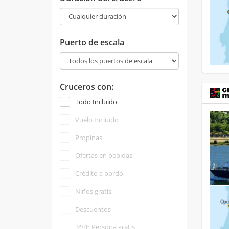
Puerto de escala
Cruceros con:
Todo Incluido
Vuelo Incluido
Propinas
Ofertas en bebidas
Crédito a bordo
Niños gratis
Descuentos
3ª/4ª Persona gratis