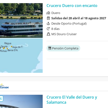
Crucero Duero con encanto
Duero
Salidas del 28 abril al 18 agosto 2027
Desde Oporto (Portugal)
8 días
MS Douro Cruiser
Pensión Completa
Crucero El Valle del Duero y
,6
Salamanca