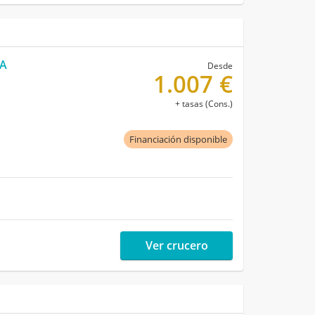
TA
Desde
1.007 €
+ tasas (Cons.)
Financiación disponible
Ver crucero