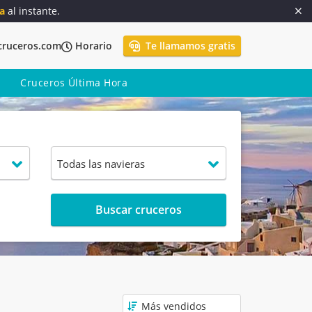
a
al instante.
cruceros.com
Horario
Te llamamos gratis
Cruceros Última Hora
Buscar cruceros