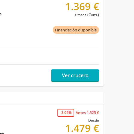
1.369 €
o
+ tasas (Cons.)
Financiación disponible
Ver crucero
-3.02%
Antes 1.525 €
Desde
1.479 €
bre