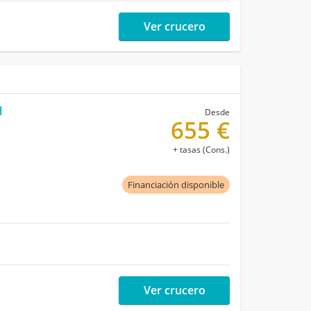
Ver crucero
l
Desde
655 €
+ tasas (Cons.)
Financiación disponible
Ver crucero