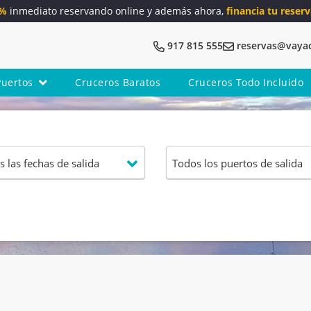
5%
inmediato reservando online y además ahora,
financia tu reserv
917 815 555
reservas@vaya
Puertos
Cruceros Baratos
Cruceros Todo Incluido