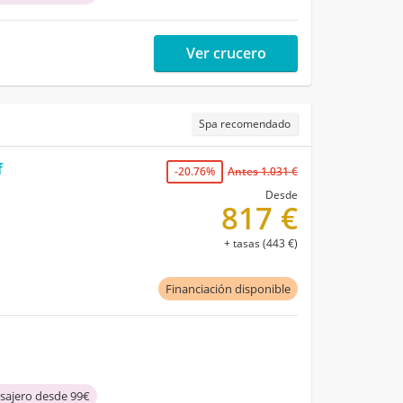
Ver crucero
Spa recomendado
f
-20.76%
Antes 1.031 €
Desde
817 €
+ tasas (443 €)
Financiación disponible
asajero desde 99€