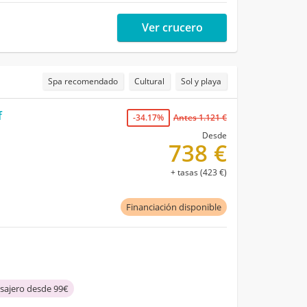
Ver crucero
Spa recomendado
Cultural
Sol y playa
f
-34.17%
Antes 1.121 €
Desde
738 €
+ tasas (423 €)
Financiación disponible
asajero desde 99€