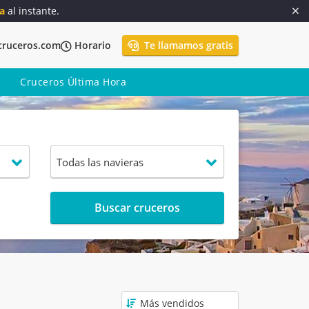
a
al instante.
cruceros.com
Horario
Te llamamos gratis
Cruceros Última Hora
Buscar cruceros