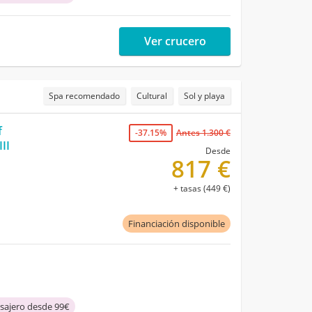
Ver crucero
Spa recomendado
Cultural
Sol y playa
f
-37.15%
Antes 1.300 €
II
Desde
817 €
+ tasas (449 €)
Financiación disponible
asajero desde 99€