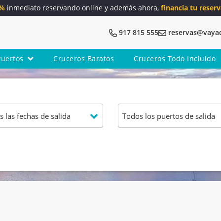
5%
inmediato reservando online y además ahora,
financia tu reserv
917 815 555
reservas@vaya
Puertos
Cruceros Baratos
Cruceros Todo Incluido