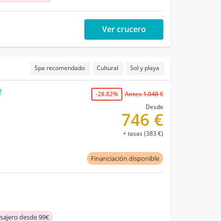
Ver crucero
Spa recomendado
Cultural
Sol y playa
f
-28.82%
Antes 1.048 €
Desde
746 €
+ tasas (383 €)
Financiación disponible
asajero desde 99€