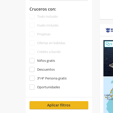
Cruceros con:
Todo Incluido
Vuelo Incluido
Propinas
Ofertas en bebidas
9
Crédito a bordo
Niños gratis
Descuentos
3ª/4ª Persona gratis
Oportunidades
Aplicar filtros