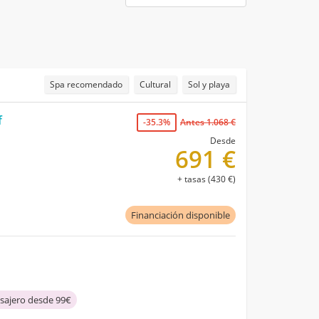
Spa recomendado
Cultural
Sol y playa
f
-35.3%
Antes 1.068 €
Desde
691 €
+ tasas (430 €)
Financiación disponible
asajero desde 99€