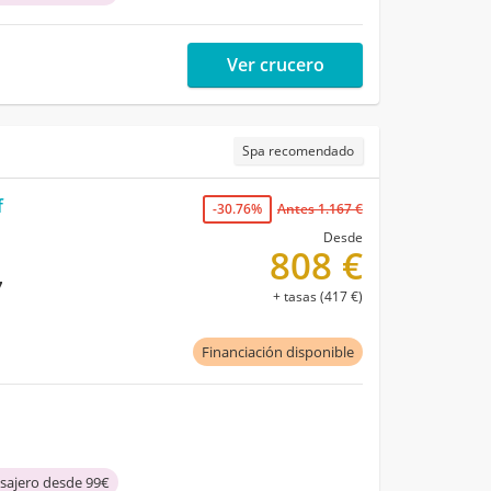
Ver crucero
Spa recomendado
f
-30.76%
Antes 1.167 €
Desde
808 €
7
+ tasas (417 €)
Financiación disponible
asajero desde 99€