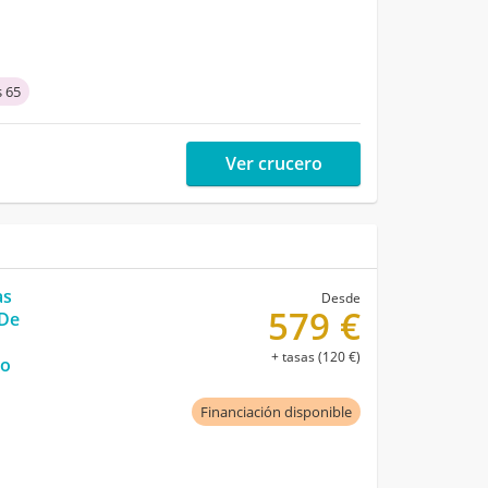
 65
Ver crucero
as
Desde
579 €
 De
+ tasas (120 €)
do
Financiación disponible