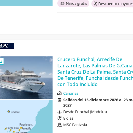
Niños gratis
Descuento mayores
Crucero Funchal, Arrecife De
,2
Lanzarote, Las Palmas De G.Canar
Santa Cruz De La Palma, Santa Cr
De Tenerife, Funchal desde Funch
con Todo Incluido
Canarias
Salidas del 15 diciembre 2026 al 23 
2027
Desde Funchal (Madeira)
8 días
MSC Fantasia