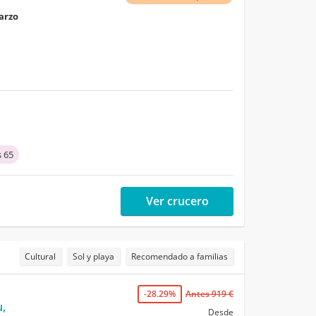
marzo
 65
Ver crucero
Cultural
Sol y playa
Recomendado a familias
-28.29%
Antes 919 €
,
Desde