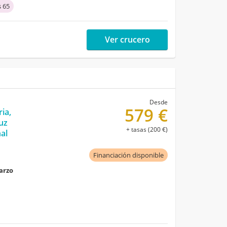
 65
Ver crucero
Desde
579 €
ia,
uz
+ tasas (200 €)
al
Financiación disponible
marzo