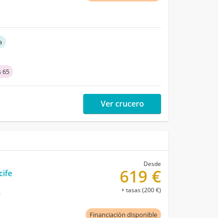
a
 65
Ver crucero
Desde
619 €
cife
+ tasas (200 €)
e
Financiación disponible