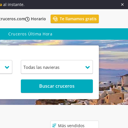
a
al instante.
cruceros.com
Horario
Te llamamos gratis
Cruceros Última Hora
Buscar cruceros