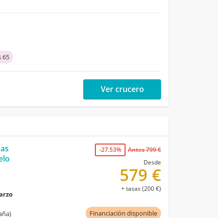
 65
Ver crucero
Las
-27.53%
Antes 799 €
elo
Desde
579 €
+ tasas (200 €)
marzo
Financiación disponible
aña)