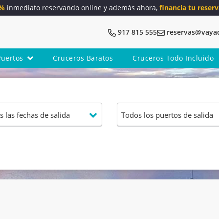
5%
inmediato reservando online y además ahora,
financia tu reserv
917 815 555
reservas@vaya
Puertos
Cruceros Baratos
Cruceros Todo Incluido