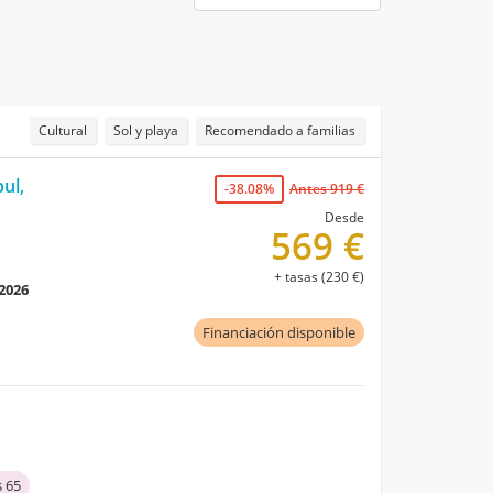
Cultural
Sol y playa
Recomendado a familias
ul,
-38.08%
Antes 919 €
Desde
569 €
+ tasas (230 €)
 2026
Financiación disponible
 65