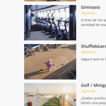
Gimnasio
Deportes
Si eres de los 
variedad de maq
Shuffleboar
Deportes
Seguro que en t
Golf / Minig
Deportes
¿Sueles practic
tienes una pequ