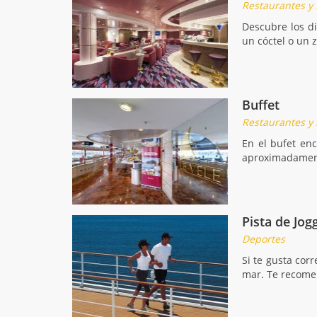
Restaurantes y
Descubre los di
un cóctel o un 
Buffet
Restaurantes y
En el bufet en
aproximadamente
Pista de Jog
Deportes
Si te gusta cor
mar. Te recome