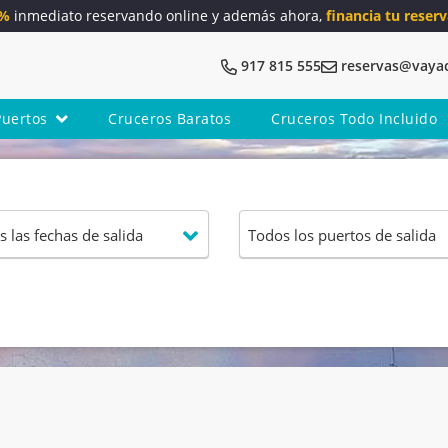
5%
inmediato reservando online y además ahora,
financia tu reserv
917 815 555
reservas@vaya
Puertos
Cruceros Baratos
Cruceros Todo Incluido