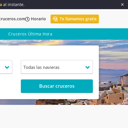
a
al instante.
cruceros.com
Horario
Te llamamos gratis
Cruceros Última Hora
Buscar cruceros