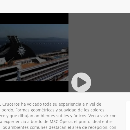
 Cruceros ha volcado toda su experiencia a nivel de
a bordo. Formas geométricas y suavidad de los colores
éco y que dibujan ambientes sutiles y únicos. Ven a vivir con
ca experiencia a bordo de MSC Ópera: el punto ideal entre
re los ambientes comunes destacan el área de recepción, con