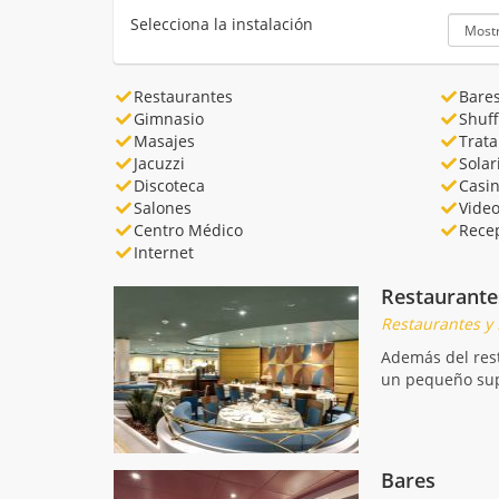
Selecciona la instalación
Restaurantes
Bare
Gimnasio
Shuf
Masajes
Trata
Jacuzzi
Sola
Discoteca
Casi
Salones
Vide
Centro Médico
Rece
Internet
Restaurante
Restaurantes y
Además del rest
un pequeño sup
Bares