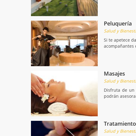
Peluquería
Salud y Bienest
Si te apetece d
acompañantes c
Masajes
Salud y Bienest
Disfruta de un
podrán asesorar
Tratamiento
Salud y Bienest