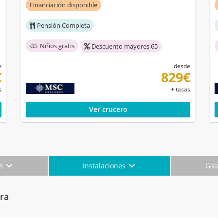
Financiación disponible
Pensión Completa
Niños gratis
Descuento mayores 65
e
desde
€
829€
s
+ tasas
Ver crucero
es
Instalaciones
Gal
ra