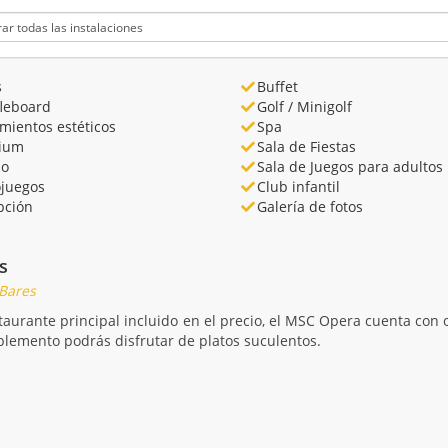
s
Buffet
fleboard
Golf / Minigolf
mientos estéticos
Spa
rium
Sala de Fiestas
no
Sala de Juegos para adultos
ojuegos
Club infantil
pción
Galería de fotos
s
 Bares
aurante principal incluido en el precio, el MSC Opera cuenta con 
lemento podrás disfrutar de platos suculentos.