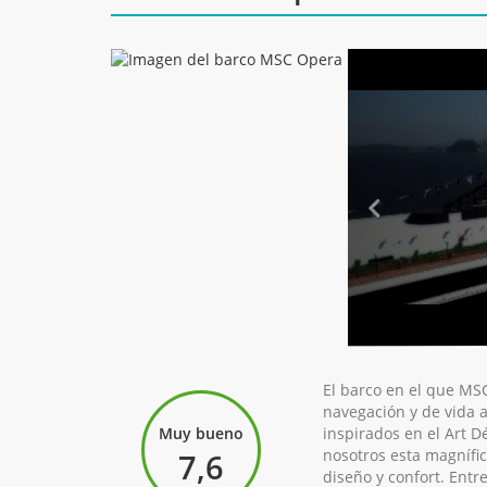
El barco en el que MSC
navegación y de vida 
Muy bueno
inspirados en el Art D
nosotros esta magnífi
7,6
diseño y confort. Ent