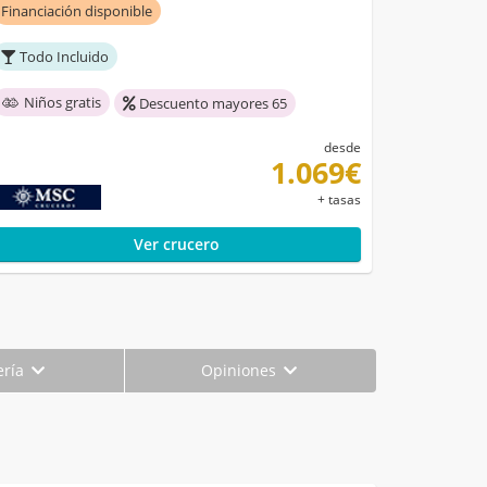
Financiación disponible
Todo Incluido
Niños gratis
Descuento mayores 65
desde
1.069€
+ tasas
Ver crucero
ería
Opiniones