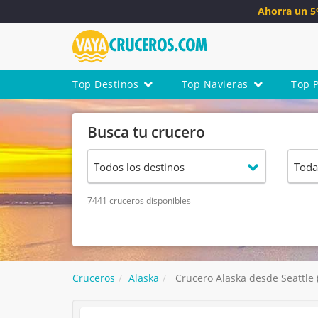
Ahorra un 
Top Destinos
Top Navieras
Top 
Busca tu crucero
7441 cruceros disponibles
Cruceros
Alaska
Crucero Alaska desde Seattle