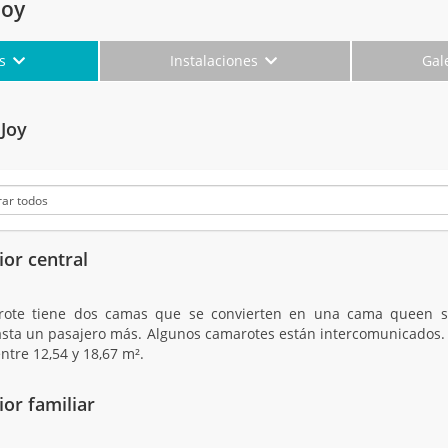
Joy
es
Instalaciones
Gal
Joy
ior central
rote tiene dos camas que se convierten en una cama queen s
asta un pasajero más. Algunos camarotes están intercomunicados. 
ntre 12,54 y 18,67 m².
or familiar