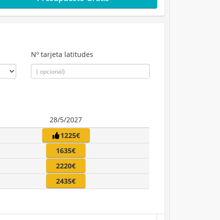
Nº tarjeta latitudes
28/5/2027
1225€
1635€
2220€
2435€