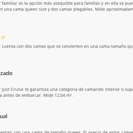
r familiar es la opción más asequible para familias y en ella se p
en una cama queen size y dos camas plegables. Mide aproximadam
 ID
or cuenta con dos camas que se convierten en una cama tamaño qu
izado
r Just Cruise te garantiza una categoría de camarote interior o su
ía antes de embarcar. Mide 12,54 m².
dual
entan con una cama de tamaño queen. El precio de estos camarot