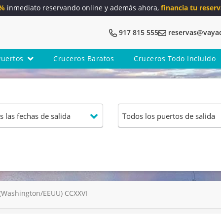
5%
inmediato reservando online y además ahora,
financia tu reserv
917 815 555
reservas@vaya
Puertos
Cruceros Baratos
Cruceros Todo Incluido
 (Washington/EEUU) CCXXVI