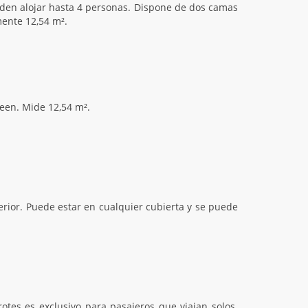
ueden alojar hasta 4 personas. Dispone de dos camas
ente 12,54 m².
een. Mide 12,54 m².
perior. Puede estar en cualquier cubierta y se puede
es es exclusivo para pasajeros que viajan solos.