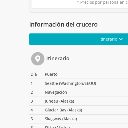
* Precios por persona en c
Información del crucero
Itinerario
Itinerario
Día
Puerto
1
Seattle (Washington/EEUU)
2
Navegación
3
Juneau (Alaska)
4
Glaciar Bay (Alaska)
5
Skagway (Alaska)
6
Sitka (Alaska)