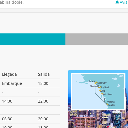
abina doble.
Avís
Llegada
Salida
Embarque
15:00
-
-
14:00
22:00
06:30
20:00
10:00
18:00