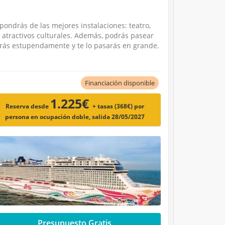
pondrás de las mejores instalaciones: teatro,
s atractivos culturales. Además, podrás pasear
merás estupendamente y te lo pasarás en grande.
Financiación disponible
1.225€
Reserva desde
+ tasas (368€)
por
persona en ocupación doble, salida 28/05/2027
Presupuesto Gratis