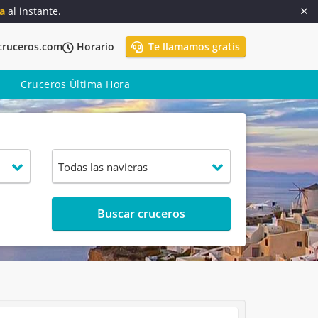
a
al instante.
cruceros.com
Horario
Te llamamos gratis
Cruceros Última Hora
Buscar cruceros