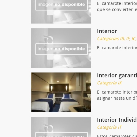
El camarote interio
que se convierten 
Interior
Categorías IB, IF, IC,
El camarote interi
Interior garant
Categoría IX
El camarote interio
asignar hasta un d
Interior Indivi
Categoría IT
Estos camarotes cu