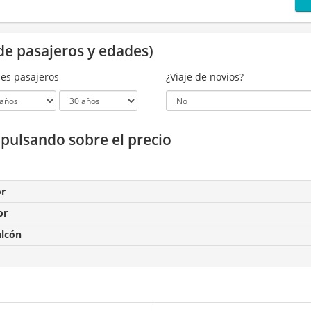
de pasajeros y edades)
es pasajeros
¿Viaje de novios?
a pulsando sobre el precio
or
or
alcón