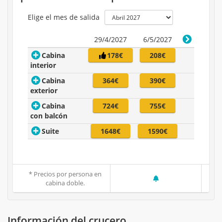
Elige el mes de salida
29/4/2027
6/5/2027
Cabina
178€
208€
interior
Cabina
364€
390€
exterior
Cabina
724€
755€
con balcón
Suite
1648€
1590€
* Precios por persona en
cabina doble.
Información del crucero