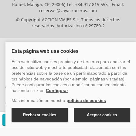
Rafael, Málaga. CP: 29006) Tel: +34 917 815 555 - Email:
reservas@vayacruceros.com
© Copyright ACCION VIAJES S.L. Todos los derechos
reservados. Autorización nº 29780-2
ACCION VIAJES SL ha sido beneficiaria del Fondo Europeo de Desarrollo
Regional (FEDER), cuyo objetivo es mejorar la competitividad de las pymes
mediante el impulso de la innovación, el desarrollo tecnológico, la
investigación de calidad y el uso seguro y fiable del ciberespacio. Gracias a
esta financiación, la empresa ha puesto en marcha un Plan de Acción
durante el año 2026 para reforzar su competitividad empresarial,
promoviendo la innovación y la ciberseguridad. Para ello, ha contado con el
apoyo de los programas Pyme Innova y Pyme Cibersegura de la Cámara
de Comercio de Málaga. #EuropaSeSiente
Solicitar presupuesto gratuito