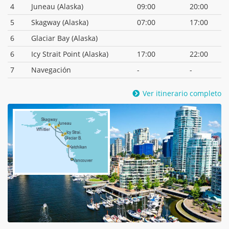
4
Juneau (Alaska)
09:00
20:00
5
Skagway (Alaska)
07:00
17:00
6
Glaciar Bay (Alaska)
6
Icy Strait Point (Alaska)
17:00
22:00
7
Navegación
-
-
Ver itinerario completo