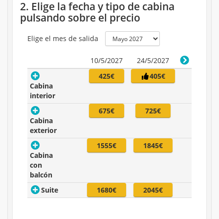
2. Elige la fecha y tipo de cabina
pulsando sobre el precio
Elige el mes de salida
10/5/2027
24/5/2027
425€
405€
Cabina
interior
675€
725€
Cabina
exterior
1555€
1845€
Cabina
con
balcón
Suite
1680€
2045€