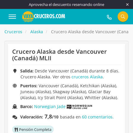
Aprovecha el descuento reservando online
917 815 555
Cruceros
Alaska
Crucero Alaska desde Vancouver (Canadá
Crucero Alaska desde Vancouver
(Canadá) MLII
Salida:
Desde Vancouver (Canadá) durante 8 días.
Crucero Alaska. Ver otros
cruceros Alaska
.
Puertos:
Vancouver (Canadá), Ketchikan (Alaska),
Juneau (Alaska), Skagway (Alaska), Glaciar Bay
(Alaska), Icy Strait Point (Alaska), Whittier (Alaska).
Barco:
Norwegian Jade
7,8
Valoración:
/10
basada en
60 comentarios.
Pensión Completa