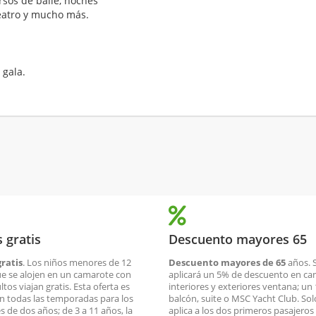
sos de baile, noches
teatro y mucho más.
 gala.
 gratis
Descuento mayores 65
ratis
. Los niños menores de 12
Descuento mayores de 65
años. 
e se alojen en un camarote con
aplicará un 5% de descuento en c
tos viajan gratis. Esta oferta es
interiores y exteriores ventana; un
en todas las temporadas para los
balcón, suite o MSC Yacht Club. Sol
 de dos años; de 3 a 11 años, la
aplica a los dos primeros pasajeros 