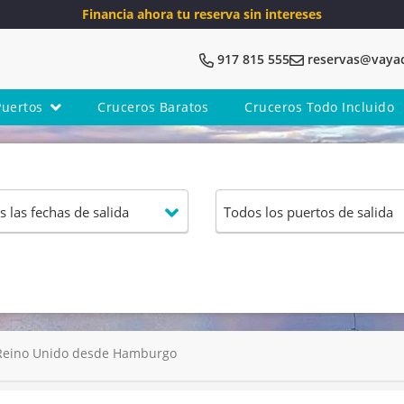
Financia ahora tu reserva sin intereses
917 815 555
reservas@vaya
Puertos
Cruceros Baratos
Cruceros Todo Incluido
Reino Unido desde Hamburgo