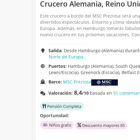
Crucero Alemania, Reino Un
Este crucero a bordo del MSC Preziosa será un
divertidos espectáculos. Entorno y clima ideale
Europa. Además, en Hamburgo tomarás fabulosa
nuevo crucero en tus próximas vacaciones. Con
Salida:
Desde Hamburgo (Alemania) durante 
Norte de Europa
.
Puertos:
Hamburgo (Alemania), South Queensf
Lewis/Escocia), Greenock (Escocia), Belfast 
Barco:
MSC Preziosa
8,4
Valoración:
/10
basada en
91 comentari
Pensión Completa
Oportunidad:
Niños gratis
Descuento mayores 65