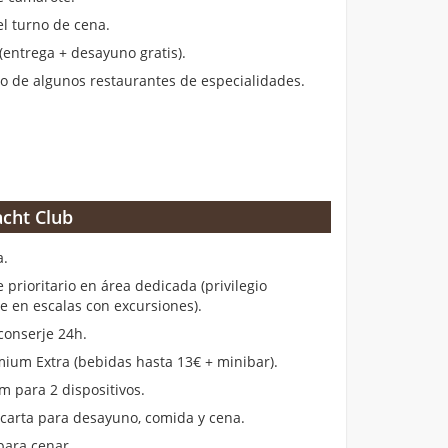
el turno de cena.
entrega + desayuno gratis).
 de algunos restaurantes de especialidades.
cht Club
a.
rioritario en área dedicada (privilegio
en escalas con excursiones).
conserje 24h.
ium Extra (bebidas hasta 13€ + minibar).
m para 2 dispositivos.
 carta para desayuno, comida y cena.
para cenar.