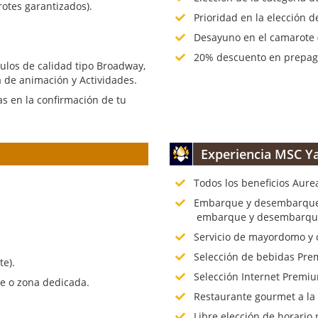
rotes garantizados).
Prioridad en la elección d
Desayuno en el camarote (
20% descuento en prepago
culos de calidad tipo Broadway,
 de animación y Actividades.
s en la confirmación de tu
Experiencia MSC Ya
Todos los beneficios Aure
.
Embarque y desembarque p
embarque y desembarque 
Servicio de mayordomo y 
Selección de bebidas Prem
te).
Selección Internet Premiu
te o zona dedicada.
Restaurante gourmet a la
Libre elección de horario 