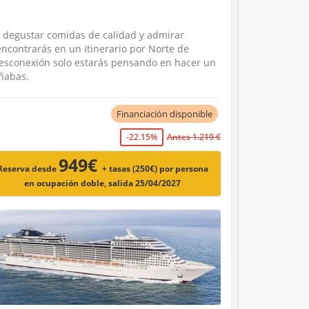
e degustar comidas de calidad y admirar
 encontrarás en un itinerario por Norte de
esconexión solo estarás pensando en hacer un
oñabas.
Financiación disponible
-22.15%
Antes 1.219 €
949€
Reserva desde
+ tasas (250€)
por persona
en ocupación doble, salida 25/04/2027