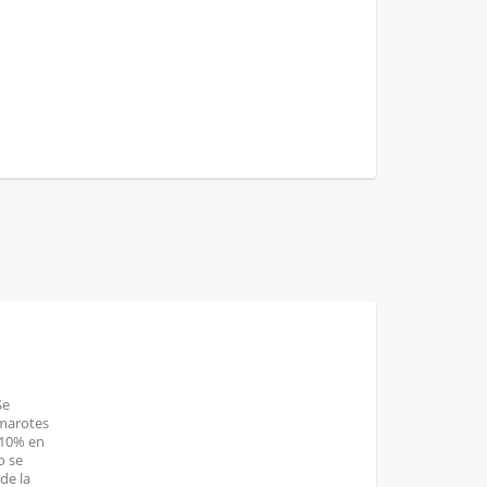
Se
amarotes
 10% en
o se
de la