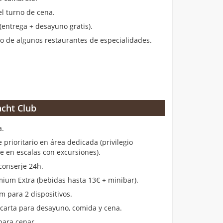
el turno de cena.
entrega + desayuno gratis).
 de algunos restaurantes de especialidades.
cht Club
a.
rioritario en área dedicada (privilegio
en escalas con excursiones).
conserje 24h.
ium Extra (bebidas hasta 13€ + minibar).
m para 2 dispositivos.
 carta para desayuno, comida y cena.
para cenar.