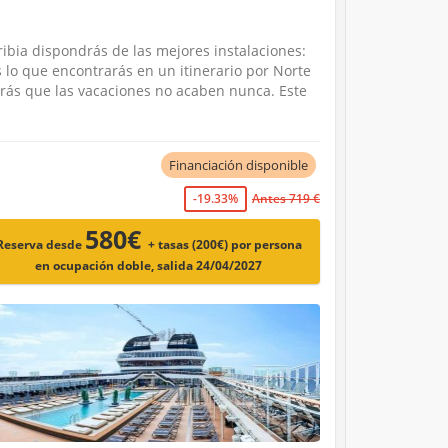
ibia dispondrás de las mejores instalaciones:
s lo que encontrarás en un itinerario por Norte
arás que las vacaciones no acaben nunca. Este
Financiación disponible
-19.33%
Antes 719 €
580€
Reserva desde
+ tasas (200€)
por persona
en ocupación doble, salida 24/04/2027