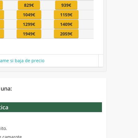
829€
939€
1049€
1159€
1299€
1409€
1949€
2059€
same si baja de precio
 una:
tica
.
ito.
de camarote.