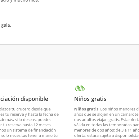
 gala.
ciación disponible
Niños gratis
plazos tu crucero desde que
Niños gratis
. Los niños menores d
es tu reserva y hasta la fecha de
años que se alojen en un camarote
 Además, si lo deseas, puedes
dos adultos viajan gratis. Esta ofert
ar tu reserva hasta 12 meses.
válida en todas las temporadas par
os un sistema de financiación
menores de dos años; de 3 a 11 año
o, solo necesitas tener a mano tu
oferta, estará sujeta a disponibilid