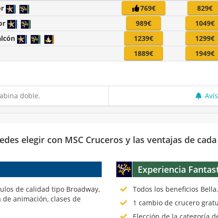
or
769€
829€
or
989€
1049€
alcón
1239€
1299€
1889€
1949€
abina doble.
Aví
edes elegir con MSC Cruceros y las ventajas de cada
Experiencia Fantas
culos de calidad tipo Broadway,
Todos los beneficios Bella
 de animación, clases de
1 cambio de crucero gratu
Elección de la categoría 