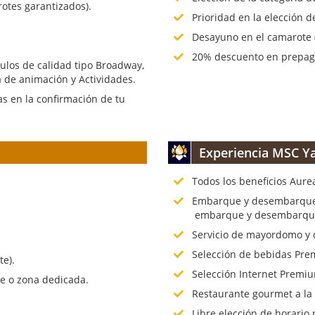
rotes garantizados).
Prioridad en la elección d
Desayuno en el camarote (
20% descuento en prepago
culos de calidad tipo Broadway,
 de animación y Actividades.
s en la confirmación de tu
Experiencia MSC Ya
Todos los beneficios Aure
.
Embarque y desembarque p
embarque y desembarque 
Servicio de mayordomo y 
Selección de bebidas Prem
te).
Selección Internet Premiu
te o zona dedicada.
Restaurante gourmet a la
Libre elección de horario 