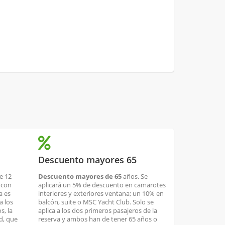
Descuento mayores 65
e 12
Descuento mayores de 65
años. Se
 con
aplicará un 5% de descuento en camarotes
a es
interiores y exteriores ventana; un 10% en
a los
balcón, suite o MSC Yacht Club. Solo se
s, la
aplica a los dos primeros pasajeros de la
ad, que
reserva y ambos han de tener 65 años o