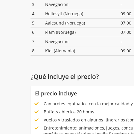
3
Navegación
-
4
Hellesylt (Noruega)
09:00
5
Aalesund (Noruega)
07:00
6
Flam (Noruega)
07:00
7
Navegación
-
8
Kiel (Alemania)
09:00
¿Qué incluye el precio?
El precio incluye
Camarotes equipados con la mejor calidad y 
Buffets abiertos 20 horas.
Vuelos y traslados en algunos itinerarios (con
Entretenimiento: animaciones, juegos, concur
temáticas, espectáculos al estilo Broadway, 