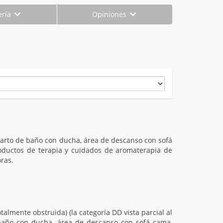
ería
Opiniones
uarto de baño con ducha, área de descanso con sofá
oductos de terapia y cuidados de aromaterapia de
ras.
almente obstruida) (la categoría DD vista parcial al
baño con ducha, área de descanso con sofá cama,