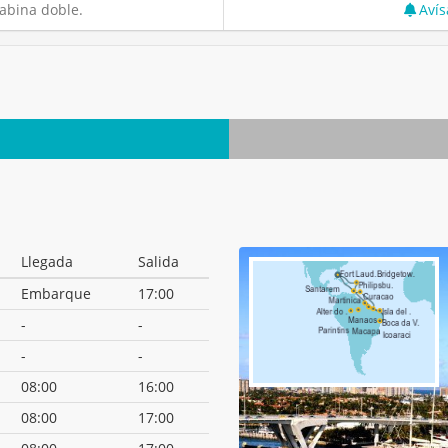
abina doble.
Avís
Llegada
Salida
Embarque
17:00
-
-
-
-
08:00
16:00
08:00
17:00