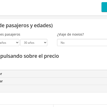
de pasajeros y edades)
es pasajeros
¿Viaje de novios?
a pulsando sobre el precio
or
or