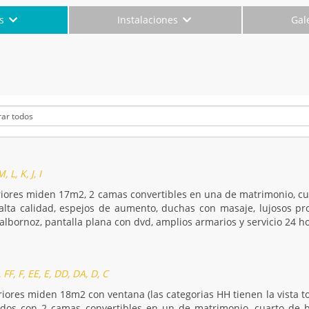
es
Instalaciones
Gal
L, K, J, I
riores miden 17m2, 2 camas convertibles en una de matrimonio, c
lta calidad, espejos de aumento, duchas con masaje, lujosos pr
lbornoz, pantalla plana con dvd, amplios armarios y servicio 24 ho
FF, F, EE, E, DD, DA, D, C
iores miden 18m2 con ventana (las categorias HH tienen la vista tot
ados con 2 camas convertibles en un de matrimonio, cuarto de 