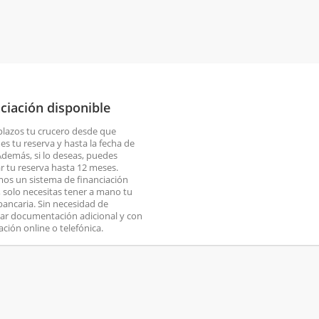
ciación disponible
plazos tu crucero desde que
es tu reserva y hasta la fecha de
 Además, si lo deseas, puedes
ar tu reserva hasta 12 meses.
os un sistema de financiación
o, solo necesitas tener a mano tu
 bancaria. Sin necesidad de
ar documentación adicional y con
ación online o telefónica.