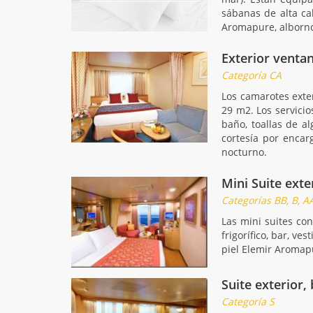
sábanas de alta ca
Aromapure, albornoz
Exterior venta
Categoría CA
Los camarotes exte
29 m2. Los servici
baño, toallas de a
cortesía por encar
nocturno.
Mini Suite exte
Categorías BB, B, AA
Las mini suites co
frigorífico, bar, v
piel Elemir Aromapu
Suite exterior,
Categoría S