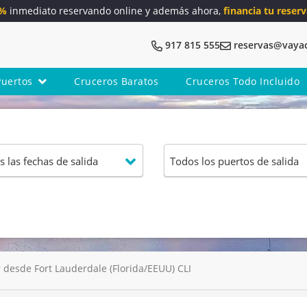
5%
inmediato reservando online y además ahora,
financia tu reserv
917 815 555
reservas@vaya
Puertos
Cruceros Baratos
Cruceros Todo Incluido
desde Fort Lauderdale (Florida/EEUU) CLI