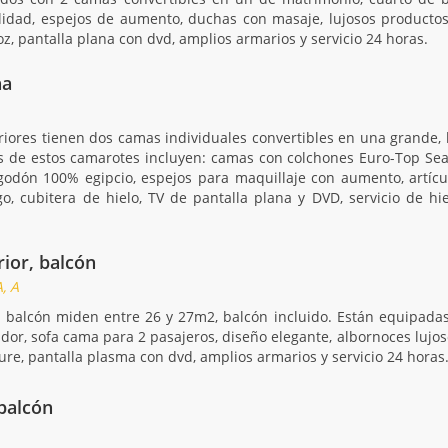
lidad, espejos de aumento, duchas con masaje, lujosos producto
, pantalla plana con dvd, amplios armarios y servicio 24 horas.
na
riores tienen dos camas individuales convertibles en una grande, 
os de estos camarotes incluyen: camas con colchones Euro-Top S
lgodón 100% egipcio, espejos para maquillaje con aumento, artíc
go, cubitera de hielo, TV de pantalla plana y DVD, servicio de hi
rior, balcón
, A
n balcón miden entre 26 y 27m2, balcón incluido. Están equipada
estidor, sofa cama para 2 pasajeros, diseño elegante, albornoces luj
re, pantalla plasma con dvd, amplios armarios y servicio 24 horas
 balcón