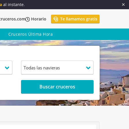
a
al instante.
cruceros.com
Horario
Te llamamos gratis
Cruceros Última Hora
Buscar cruceros