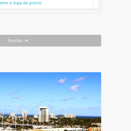
ame si baja de precio
Puertos