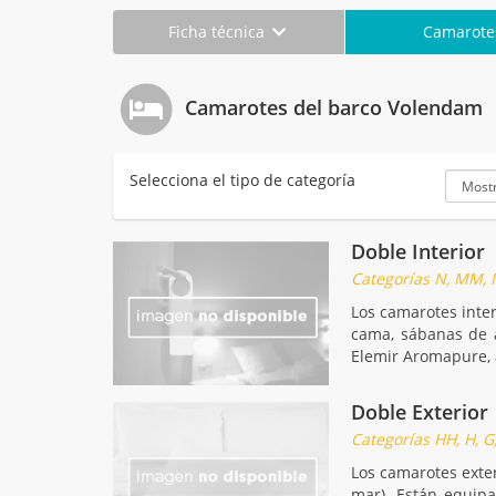
Ficha técnica
Camarot
Camarotes del barco Volendam
Selecciona el tipo de categoría
Doble Interior
Categorías N, MM, M, 
Los camarotes inte
cama, sábanas de a
Elemir Aromapure, a
Doble Exterior
Categorías HH, H, G, 
Los camarotes exter
mar). Están equip