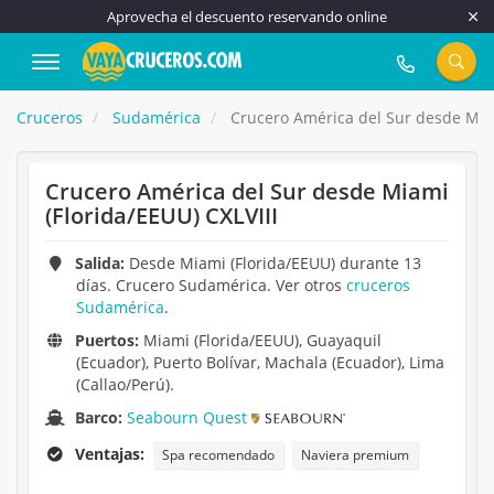
Aprovecha el descuento reservando online
917 815 555
Cruceros
Sudamérica
Crucero América del Sur desde Miam
Crucero América del Sur desde Miami
(Florida/EEUU) CXLVIII
Salida:
Desde Miami (Florida/EEUU) durante 13
días. Crucero Sudamérica. Ver otros
cruceros
Sudamérica
.
Puertos:
Miami (Florida/EEUU), Guayaquil
(Ecuador), Puerto Bolívar, Machala (Ecuador), Lima
(Callao/Perú).
Barco:
Seabourn Quest
Ventajas:
Spa recomendado
Naviera premium