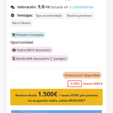
9,8
Valoración:
/10
basada en
3 comentarios.
Ventajas:
Spa recomendado
Naviera premium
Barco Nuevo
Pensión Completa
Oportunidad:
Hasta 600 € descuento
Desde 60% descuento 2º pasajero
Financiación disponible
-9.58%
Antes 1.659 €
1.500€
Reserva desde
+ tasas (474€)
por persona
en ocupación doble, salida 08/03/2027