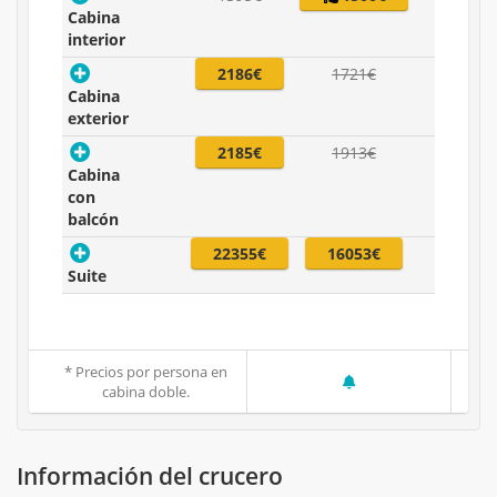
Cabina
interior
2186€
1721€
Cabina
exterior
2185€
1913€
Cabina
con
balcón
22355€
16053€
Suite
* Precios por persona en
cabina doble.
Información del crucero