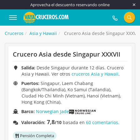
Aprovecha el descuento reservando online
917 815 555
Cruceros
Asia y Hawaii
Crucero Asia desde Singapur XXXVII
Crucero Asia desde Singapur XXXVII
Salida:
Desde Singapur durante 12 días. Crucero
Asia y Hawaii. Ver otros
cruceros Asia y Hawaii
.
Puertos:
Singapur, Laem Chabang
(Bangkok/Thailandia), Ko Samui (Tailandia),
Ciudad Ho Chi Minh (Vietnam), Hanoi (Vietnam),
Hong Kong (China).
Barco:
Norwegian Jade
7,8
Valoración:
/10
basada en
60 comentarios.
Pensión Completa