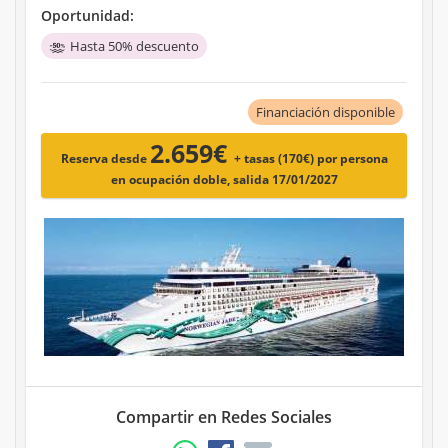
Oportunidad:
Hasta 50% descuento
Financiación disponible
2.659€
Reserva desde
+ tasas (170€)
por persona
en ocupación doble, salida 17/01/2027
Compartir en Redes Sociales