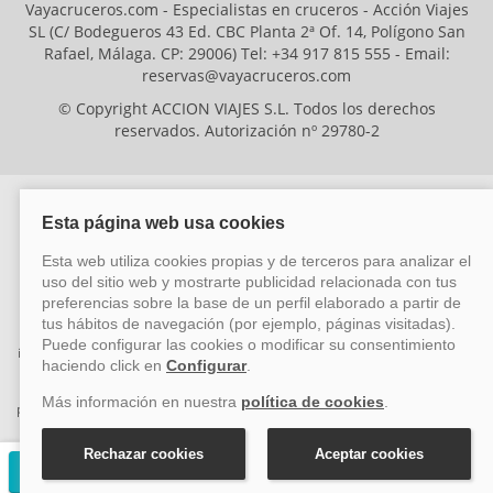
Vayacruceros.com - Especialistas en cruceros - Acción Viajes
SL (C/ Bodegueros 43 Ed. CBC Planta 2ª Of. 14, Polígono San
Rafael, Málaga. CP: 29006) Tel: +34 917 815 555 - Email:
reservas@vayacruceros.com
© Copyright ACCION VIAJES S.L. Todos los derechos
reservados. Autorización nº 29780-2
ACCION VIAJES SL ha sido beneficiaria del Fondo Europeo de Desarrollo
Regional (FEDER), cuyo objetivo es mejorar la competitividad de las pymes
mediante el impulso de la innovación, el desarrollo tecnológico, la
investigación de calidad y el uso seguro y fiable del ciberespacio. Gracias a
esta financiación, la empresa ha puesto en marcha un Plan de Acción
durante el año 2026 para reforzar su competitividad empresarial,
promoviendo la innovación y la ciberseguridad. Para ello, ha contado con el
apoyo de los programas Pyme Innova y Pyme Cibersegura de la Cámara
de Comercio de Málaga. #EuropaSeSiente
Solicitar presupuesto gratuito