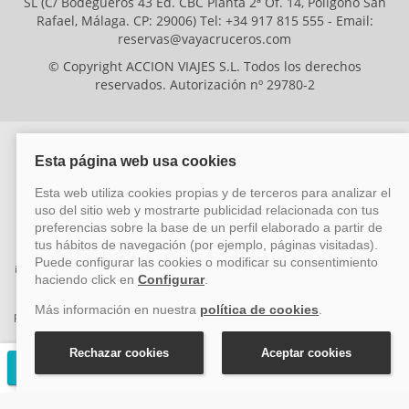
SL (C/ Bodegueros 43 Ed. CBC Planta 2ª Of. 14, Polígono San
Rafael, Málaga. CP: 29006) Tel: +34 917 815 555 - Email:
reservas@vayacruceros.com
© Copyright ACCION VIAJES S.L. Todos los derechos
reservados. Autorización nº 29780-2
ACCION VIAJES SL ha sido beneficiaria del Fondo Europeo de Desarrollo
Regional (FEDER), cuyo objetivo es mejorar la competitividad de las pymes
mediante el impulso de la innovación, el desarrollo tecnológico, la
investigación de calidad y el uso seguro y fiable del ciberespacio. Gracias a
esta financiación, la empresa ha puesto en marcha un Plan de Acción
durante el año 2026 para reforzar su competitividad empresarial,
promoviendo la innovación y la ciberseguridad. Para ello, ha contado con el
apoyo de los programas Pyme Innova y Pyme Cibersegura de la Cámara
de Comercio de Málaga. #EuropaSeSiente
Solicitar presupuesto gratuito