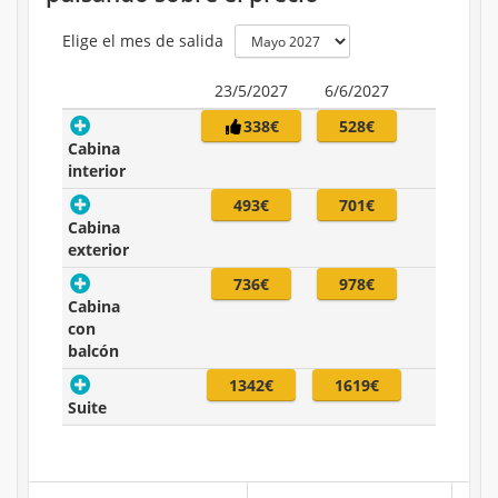
Elige el mes de salida
23/5/2027
6/6/2027
338€
528€
Cabina
interior
493€
701€
Cabina
exterior
736€
978€
Cabina
con
balcón
1342€
1619€
Suite