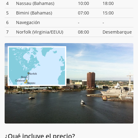
4
Nassau (Bahamas)
10:00
18:00
5
Bimini (Bahamas)
07:00
15:00
6
Navegación
-
-
7
Norfolk (Virginia/EEUU)
08:00
Desembarque
¿Qué incluye el precio?