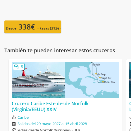
338€
Desde
+ tasas (312€)
También te pueden interesar estos cruceros
8
Crucero Caribe Este desde Norfolk
(Virginia/EEUU) XXIV
Caribe
Salidas del 29 mayo 2027 al 15 abril 2028
9 días desde Norfolk (Virginia/EEUU)