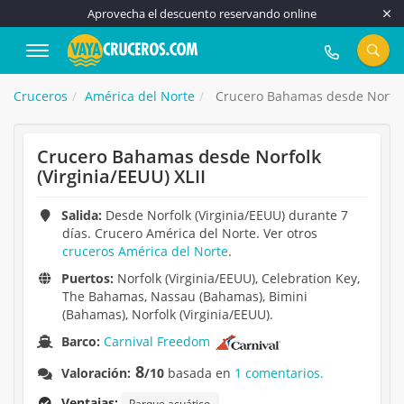
Aprovecha el descuento reservando online
917 815 555
Cruceros
América del Norte
Crucero Bahamas desde Norfolk 
Crucero Bahamas desde Norfolk
(Virginia/EEUU) XLII
Salida:
Desde Norfolk (Virginia/EEUU) durante 7
días. Crucero América del Norte. Ver otros
cruceros América del Norte
.
Puertos:
Norfolk (Virginia/EEUU), Celebration Key,
The Bahamas, Nassau (Bahamas), Bimini
(Bahamas), Norfolk (Virginia/EEUU).
Barco:
Carnival Freedom
8
Valoración:
/10
basada en
1 comentarios.
Ventajas:
Parque acuático