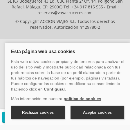
SL (C/ Bodegueros 43 Ed. CBC Planta 2ª Of. 14, Polígono San
Rafael, Málaga. CP: 29006) Tel: +34 917 815 555 - Email:
reservas@vayacruceros.com
© Copyright ACCION VIAJES S.L. Todos los derechos
reservados. Autorización nº 29780-2
ACCION VIAJES SL ha sido beneficiaria del Fondo Europeo de Desarrollo
Regional (FEDER), cuyo objetivo es mejorar la competitividad de las pymes
mediante el impulso de la innovación, el desarrollo tecnológico, la
investigación de calidad y el uso seguro y fiable del ciberespacio. Gracias a
esta financiación, la empresa ha puesto en marcha un Plan de Acción
durante el año 2026 para reforzar su competitividad empresarial,
promoviendo la innovación y la ciberseguridad. Para ello, ha contado con el
apoyo de los programas Pyme Innova y Pyme Cibersegura de la Cámara
de Comercio de Málaga. #EuropaSeSiente
Solicitar presupuesto gratuito