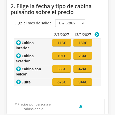
2. Elige la fecha y tipo de cabina
pulsando sobre el precio
Elige el mes de salida
2/1/2027
13/2/2027
Cabina
113€
130€
interior
Cabina
191€
234€
exterior
Cabina con
355€
424€
balcón
Suite
675€
944€
* Precios por persona en
cabina doble.