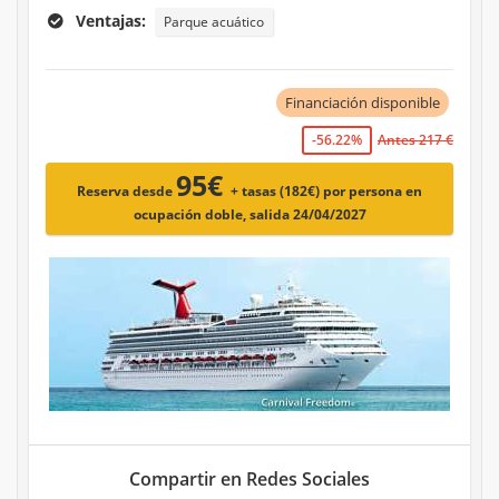
Ventajas:
Parque acuático
Financiación disponible
-56.22%
Antes 217 €
95€
Reserva desde
+ tasas (182€)
por persona en
ocupación doble, salida 24/04/2027
Compartir en Redes Sociales