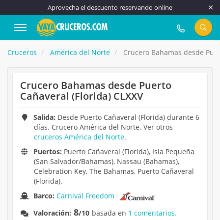
Aprovecha el descuento reservando online
917 815 555
Cruceros
América del Norte
Crucero Bahamas desde Puert
Crucero Bahamas desde Puerto
Cañaveral (Florida) CLXXV
Salida:
Desde Puerto Cañaveral (Florida) durante 6
días. Crucero América del Norte. Ver otros
cruceros América del Norte
.
Puertos:
Puerto Cañaveral (Florida), Isla Pequeña
(San Salvador/Bahamas), Nassau (Bahamas),
Celebration Key, The Bahamas, Puerto Cañaveral
(Florida).
Barco:
Carnival Freedom
8
Valoración:
/10
basada en
1 comentarios.