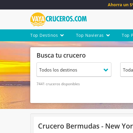
Ahorra un 
Top Destinos
Top Navieras
Top 
Busca tu crucero
7441 cruceros disponibles
Crucero Bermudas - New York