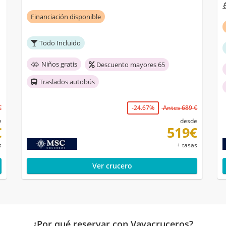
Financiación disponible
Todo Incluido
Niños gratis
Descuento mayores 65
Traslados autobús
€
-24.67%
Antes 689 €
e
desde
€
519€
s
+ tasas
Ver crucero
¿Por qué reservar con Vayacruceros?