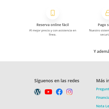
Reserva online fácil
Pago s
Al mejor precio y con asistencia en
Nuestro siste
línea.
securi
Y además
Síguenos en las redes
Más i
Pregunt
Financi
Nota Le