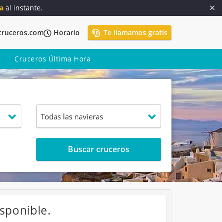
a
al instante.
cruceros.com
Horario
Te llamamos gratis
Cruceros Última Hora
Buscar cruceros
sponible.