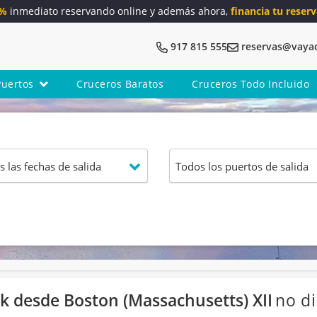
5%
inmediato reservando online y además ahora,
financia tu reserv
917 815 555
reservas@vaya
Puertos
Cruceros Baratos
Cruceros Todo Incluido
 desde Boston (Massachusetts) XII
no di