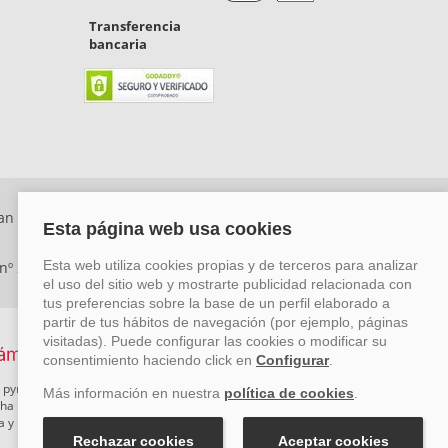
Transferencia
bancaria
an Rafael, Málaga. CP: 29006) Tel: +34 917 815 555 -
 nº 29780-2
 pymes mediante el impulso de la innovación, el desarrollo
rcha un Plan de Acción durante el año 2026 para reforzar su
ova y Pyme Cibersegura de la Cámara de Comercio de Málaga.