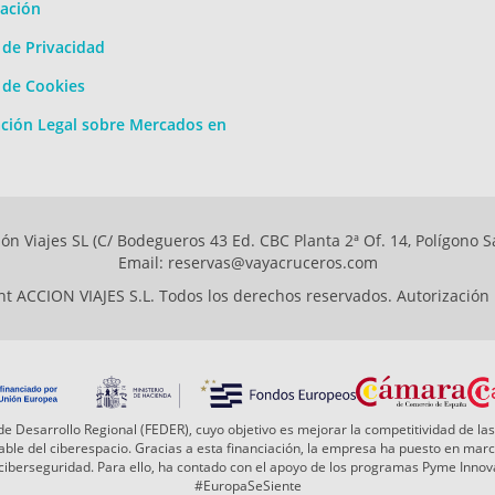
ación
a de Privacidad
a de Cookies
ción Legal sobre Mercados en
ón Viajes SL (C/ Bodegueros 43 Ed. CBC Planta 2ª Of. 14, Polígono S
Email: reservas@vayacruceros.com
t ACCION VIAJES S.L. Todos los derechos reservados. Autorización
e Desarrollo Regional (FEDER), cuyo objetivo es mejorar la competitividad de las
 fiable del ciberespacio. Gracias a esta financiación, la empresa ha puesto en ma
a ciberseguridad. Para ello, ha contado con el apoyo de los programas Pyme Inn
#EuropaSeSiente