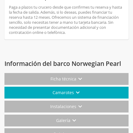
Paga a plazos tu crucero desde que confirmes tu reserva y hasta
la fecha de salida. Además, si lo deseas, puedes financiar tu
reserva hasta 12 meses. Ofrecemos un sistema de financiación
sencillo, solo necesitas tener a mano tu tarjeta bancaria. Sin
necesidad de presentar documentación adicional y con
contratación online o telefónica.
Información del barco Norwegian Pearl
Ficha técnica
Camarotes
Instalaciones
Galería