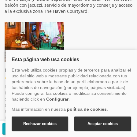
balcón con jacuzzi, servicio de mayordomo y conserje y acceso
a la exclusiva zona The Haven Courtyard.
Haven Villa familiar con balcon
Categoría H4
Las Heaven Villas están situadas en el complejo exclusivo The
Haven, estas son la mejor elección si viajas en familia. Tienen
dos habitaciones separadas con dos cuartos de baño y una
sala de estar con comedor y un balcón (algunos de ellos
acristalados). Para una atención más personalizada, también
incluyen servicio de conserje y mayordomo. La ocupación
máxima de este alojamiento es de 5 personas y disponen de
Solicitar presupuesto gratuito
53 metros cuadrados.