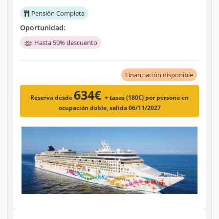
Pensión Completa
Oportunidad:
Hasta 50% descuento
Financiación disponible
634€
Reserva desde
+ tasas (180€)
por persona en
ocupación doble, salida 06/11/2027