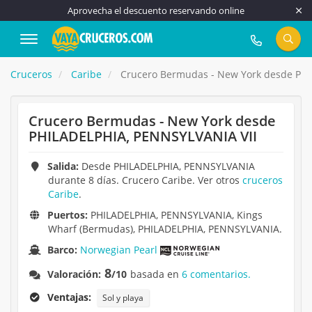
Aprovecha el descuento reservando online
917 815 555
Cruceros
Caribe
Crucero Bermudas - New York desde PHI
Crucero Bermudas - New York desde
PHILADELPHIA, PENNSYLVANIA VII
Salida:
Desde PHILADELPHIA, PENNSYLVANIA
durante 8 días. Crucero Caribe. Ver otros
cruceros
Caribe
.
Puertos:
PHILADELPHIA, PENNSYLVANIA, Kings
Wharf (Bermudas), PHILADELPHIA, PENNSYLVANIA.
Barco:
Norwegian Pearl
8
Valoración:
/10
basada en
6 comentarios.
Ventajas:
Sol y playa