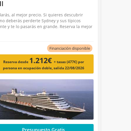
II
arás, al mejor precio. Si quieres descubrir
no deberás perderte Sydney y sus típicos
te y te lo pasarás en grande. Reserva la mejor
Financiación disponible
1.212€
Reserva desde
+ tasas (477€)
por
persona en ocupación doble, salida 22/08/2026
Presupuesto Gratis