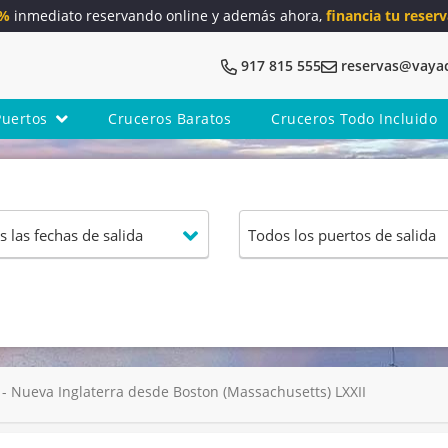
5%
inmediato reservando online y además ahora,
financia tu reserv
917 815 555
reservas@vaya
Puertos
Cruceros Baratos
Cruceros Todo Incluido
 Nueva Inglaterra desde Boston (Massachusetts) LXXII