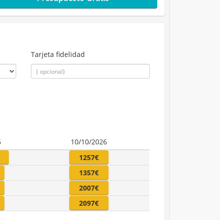
Tarjeta fidelidad
6
10/10/2026
1257€
1357€
2007€
2097€