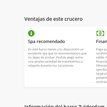
Ventajas de este crucero
Spa recomendado
Finan
En este barco tienes a tu disposición un
Paga a 
excelente spa que te recomendamos que
confirm
no dejes de probar. Podrás elegir entre
salida.
una amplia variedad de tratamientos y
financi
relajarte durante tus vacaciones.
Ofrecem
sencill
tarjeta
present
contrat
Información del barco Zuiderdam