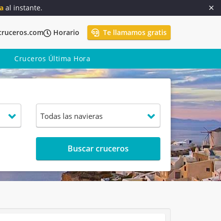
a
al instante.
cruceros.com
Horario
Te llamamos gratis
Cruceros Última Hora
Buscar cruceros