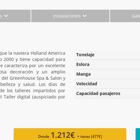
es
Instalaciones
Gal
 que la naviera Holland America
Tonelaje
ño 2000 y tiene capacidad para
Eslora
e caracteriza por un excelente
ujosa decoración y un amplio
Manga
s del Greenhouse Spa & Salon y
Velocidad
 belleza y salud. Los días de
e los talleres impartidos por
Capacidad pasajeros
 Taller digital (auspiciado por
1.212€
Desde
+ tasas (477€)