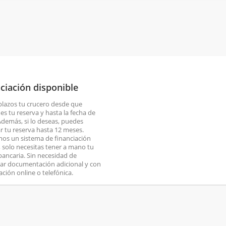
ciación disponible
plazos tu crucero desde que
es tu reserva y hasta la fecha de
 Además, si lo deseas, puedes
ar tu reserva hasta 12 meses.
os un sistema de financiación
o, solo necesitas tener a mano tu
 bancaria. Sin necesidad de
ar documentación adicional y con
ación online o telefónica.