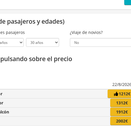
de pasajeros y edades)
es pasajeros
¿Viaje de novios?
a pulsando sobre el precio
22/8/202
or
1212€
or
1312€
alcón
1912€
2002€