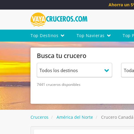
Ahorra un 
Top Destinos
Top Navieras
Top 
Busca tu crucero
7441 cruceros disponibles
Cruceros
América del Norte
Crucero Canadá -