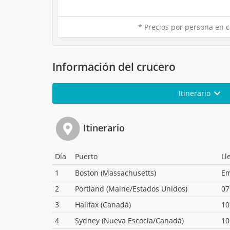
* Precios por persona en c
Información del crucero
Itinerario
Itinerario
Día
Puerto
Ll
1
Boston (Massachusetts)
E
2
Portland (Maine/Estados Unidos)
07
3
Halifax (Canadá)
10
4
Sydney (Nueva Escocia/Canadá)
10