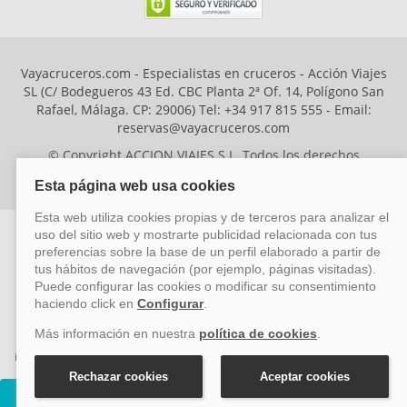
Vayacruceros.com - Especialistas en cruceros - Acción Viajes
SL (C/ Bodegueros 43 Ed. CBC Planta 2ª Of. 14, Polígono San
Rafael, Málaga. CP: 29006) Tel: +34 917 815 555 - Email:
reservas@vayacruceros.com
© Copyright ACCION VIAJES S.L. Todos los derechos
reservados. Autorización nº 29780-2
ACCION VIAJES SL ha sido beneficiaria del Fondo Europeo de Desarrollo
Regional (FEDER), cuyo objetivo es mejorar la competitividad de las pymes
mediante el impulso de la innovación, el desarrollo tecnológico, la
investigación de calidad y el uso seguro y fiable del ciberespacio. Gracias a
esta financiación, la empresa ha puesto en marcha un Plan de Acción
durante el año 2026 para reforzar su competitividad empresarial,
Cruceros Zuiderdam
promoviendo la innovación y la ciberseguridad. Para ello, ha contado con el