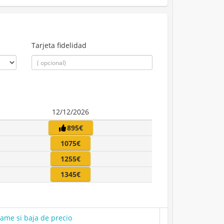
Tarjeta fidelidad
12/12/2026
895€
1075€
1255€
1345€
same si baja de precio