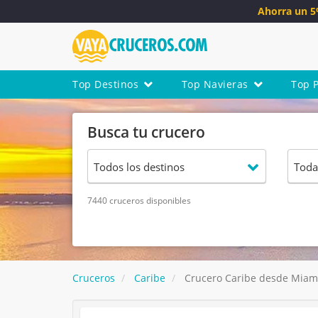
Ahorra un 
Top Destinos
Top Navieras
Top 
Busca tu crucero
7440 cruceros disponibles
Cruceros
Caribe
Crucero Caribe desde Miami 