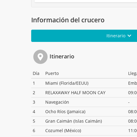
Información del crucero
Itinerario
Itinerario
Día
Puerto
Lle
1
Miami (Florida/EEUU)
Emb
2
RELAXAWAY HALF MOON CAY
09:0
3
Navegación
-
4
Ocho Ríos (Jamaica)
08:0
5
Gran Caimán (Islas Caimán)
08:0
6
Cozumel (México)
11:0