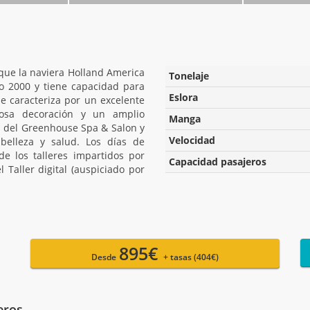
 que la naviera Holland America
Tonelaje
ño 2000 y tiene capacidad para
Eslora
e caracteriza por un excelente
ujosa decoración y un amplio
Manga
s del Greenhouse Spa & Salon y
Velocidad
 belleza y salud. Los días de
e los talleres impartidos por
Capacidad pasajeros
 Taller digital (auspiciado por
895€
Desde
+ tasas (404€)
eros