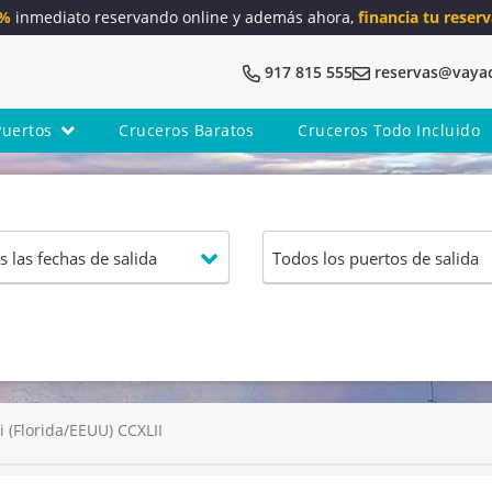
5%
inmediato reservando online y además ahora,
financia tu reserv
917 815 555
reservas@vaya
Puertos
Cruceros Baratos
Cruceros Todo Incluido
(Florida/EEUU) CCXLII