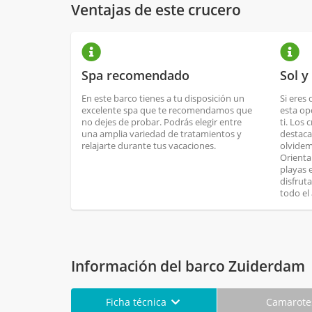
Ventajas de este crucero
Spa recomendado
Sol y
En este barco tienes a tu disposición un
Si eres 
excelente spa que te recomendamos que
esta op
no dejes de probar. Podrás elegir entre
ti. Los 
una amplia variedad de tratamientos y
destaca
relajarte durante tus vacaciones.
olvidem
Orienta
playas 
disfrut
todo el
Información del barco Zuiderdam
Ficha técnica
Camarot