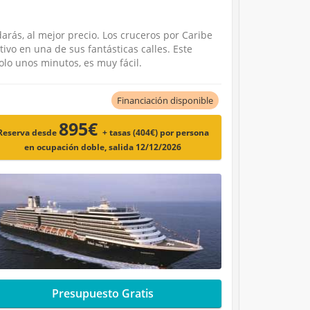
arás, al mejor precio. Los cruceros por Caribe
vo en una de sus fantásticas calles. Este
lo unos minutos, es muy fácil.
Financiación disponible
895€
Reserva desde
+ tasas (404€)
por persona
en ocupación doble, salida 12/12/2026
Presupuesto Gratis