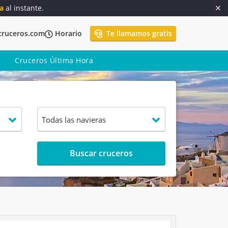
a
al instante.
cruceros.com
Horario
Te llamamos gratis
Cruceros Última Hora
Buscar cruceros