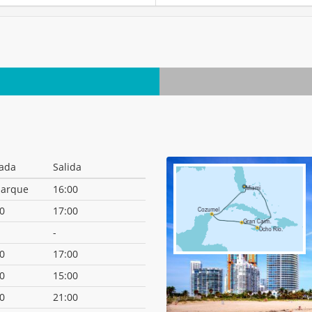
gada
Salida
arque
16:00
0
17:00
-
0
17:00
0
15:00
0
21:00