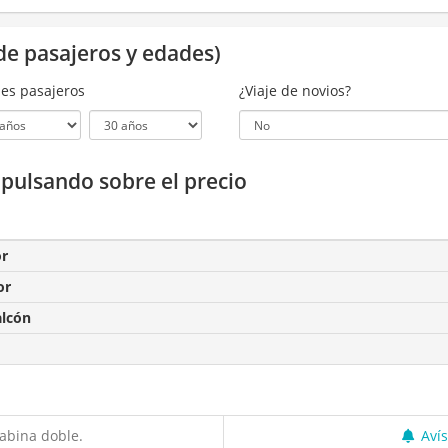
de pasajeros y edades)
es pasajeros
¿Viaje de novios?
a pulsando sobre el precio
or
or
alcón
abina doble.
Aví