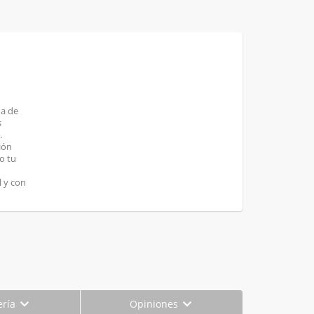
ha de
s
.
ión
o tu
 y con
ería
Opiniones