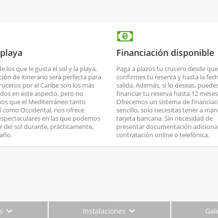
 playa
Financiación disponible
de los que le gusta el sol y la playa,
Paga a plazos tu crucero desde que
ción de itinerario será perfecta para
confirmes tu reserva y hasta la fec
cruceros por el Caribe son los más
salida. Además, si lo deseas, puede
dos en este aspecto, pero no
financiar tu reserva hasta 12 meses
os que el Mediterráneo tanto
Ofrecemos un sistema de financiac
l como Occidental, nos ofrece
sencillo, solo necesitas tener a man
espectaculares en las que podemos
tarjeta bancaria. Sin necesidad de
ar del sol durante, prácticamente,
presentar documentación adicional
 año.
contratación online o telefónica.
es
Instalaciones
Gal