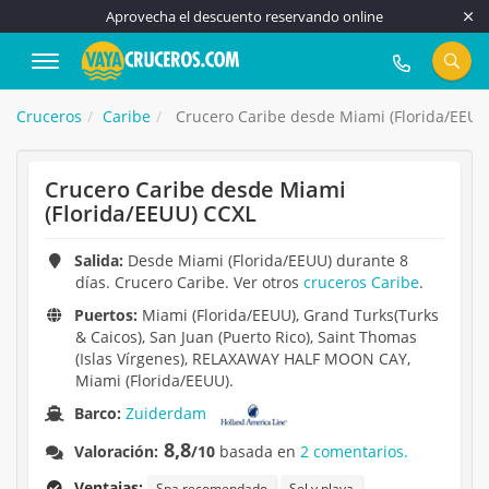
Aprovecha el descuento reservando online
917 815 555
Cruceros
Caribe
Crucero Caribe desde Miami (Florida/EEUU
Crucero Caribe desde Miami
(Florida/EEUU) CCXL
Salida:
Desde Miami (Florida/EEUU) durante 8
días. Crucero Caribe. Ver otros
cruceros Caribe
.
Puertos:
Miami (Florida/EEUU), Grand Turks(Turks
& Caicos), San Juan (Puerto Rico), Saint Thomas
(Islas Vírgenes), RELAXAWAY HALF MOON CAY,
Miami (Florida/EEUU).
Barco:
Zuiderdam
8,8
Valoración:
/10
basada en
2 comentarios.
Ventajas:
Spa recomendado
Sol y playa