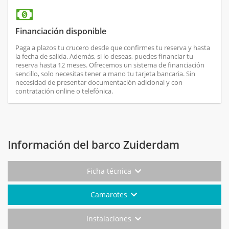
Financiación disponible
Paga a plazos tu crucero desde que confirmes tu reserva y hasta
la fecha de salida. Además, si lo deseas, puedes financiar tu
reserva hasta 12 meses. Ofrecemos un sistema de financiación
sencillo, solo necesitas tener a mano tu tarjeta bancaria. Sin
necesidad de presentar documentación adicional y con
contratación online o telefónica.
Información del barco Zuiderdam
Ficha técnica
Camarotes
Instalaciones