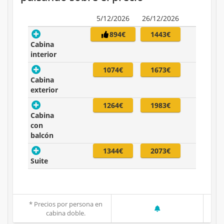
5/12/2026
26/12/2026
894€
1443€
Cabina
interior
1074€
1673€
Cabina
exterior
1264€
1983€
Cabina
con
balcón
1344€
2073€
Suite
* Precios por persona en
cabina doble.