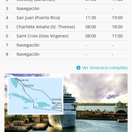
3
Navegación
-
-
4
San Juan (Puerto Rico)
11:30
19:00
5
Charlotte Amalie (St. Thomas)
08:00
18:00
6
Saint Croix (Islas Vírgenes)
08:00
17:00
7
Navegación
-
-
8
Navegación
-
-
Ver itinerario completo