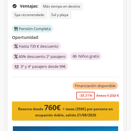
Ventajas:
Más tiempo en destino
Spa recomendado
Sol y playa
Pensión Completa
Oportunidad:
Hasta 735 € descuento
Niños gratis
60% descuento 2º pasajero
3º y 4º pasajero desde 99€
Financiación disponible
-38.31%
Antes 1.232 €
760€
Reserva desde
+ tasas (358€)
por persona en
ocupación doble, salida 21/08/2026