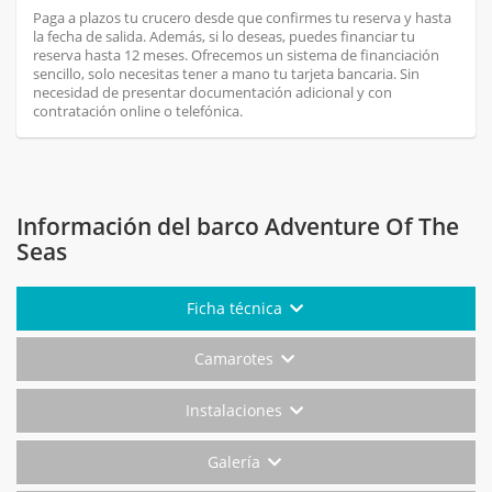
Paga a plazos tu crucero desde que confirmes tu reserva y hasta
la fecha de salida. Además, si lo deseas, puedes financiar tu
reserva hasta 12 meses. Ofrecemos un sistema de financiación
sencillo, solo necesitas tener a mano tu tarjeta bancaria. Sin
necesidad de presentar documentación adicional y con
contratación online o telefónica.
Información del barco Adventure Of The
Seas
Ficha técnica
Camarotes
Instalaciones
Galería