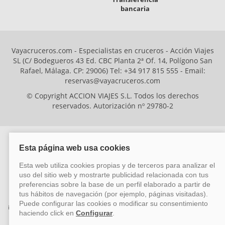
bancaria
Vayacruceros.com - Especialistas en cruceros - Acción Viajes
SL (C/ Bodegueros 43 Ed. CBC Planta 2ª Of. 14, Polígono San
Rafael, Málaga. CP: 29006) Tel: +34 917 815 555 - Email:
reservas@vayacruceros.com
© Copyright ACCION VIAJES S.L. Todos los derechos
reservados. Autorización nº 29780-2
ACCION VIAJES SL ha sido beneficiaria del Fondo Europeo de Desarrollo
Regional (FEDER), cuyo objetivo es mejorar la competitividad de las pymes
mediante el impulso de la innovación, el desarrollo tecnológico, la
investigación de calidad y el uso seguro y fiable del ciberespacio. Gracias a
esta financiación, la empresa ha puesto en marcha un Plan de Acción
durante el año 2026 para reforzar su competitividad empresarial,