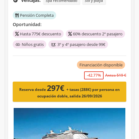
Ventajas:
Spa recomendado
Sol y playa
Pensión Completa
Oportunidad:
Hasta 775€ descuento
60% descuento 2º pasajero
Niños gratis
3º y 4º pasajero desde 99€
Financiación disponible
-42.77%
Antes 519 €
297€
Reserva desde
+ tasas (288€)
por persona en
ocupación doble, salida 26/09/2026