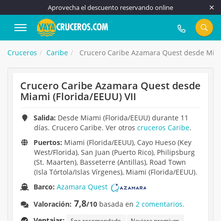
Aprovecha el descuento reservando online
917 815 555
Cruceros
Caribe
Crucero Caribe Azamara Quest desde Miami
Crucero Caribe Azamara Quest desde
Miami (Florida/EEUU) VII
Salida:
Desde Miami (Florida/EEUU) durante 11
días. Crucero Caribe. Ver otros
cruceros Caribe
.
Puertos:
Miami (Florida/EEUU), Cayo Hueso (Key
West/Florida), San Juan (Puerto Rico), Philipsburg
(St. Maarten), Basseterre (Antillas), Road Town
(Isla Tórtola/Islas Vírgenes), Miami (Florida/EEUU).
Barco:
Azamara Quest
7,8
Valoración:
/10
basada en
2 comentarios.
Ventajas:
Spa recomendado
Naviera premium