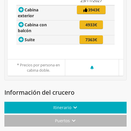
23/11/2027
Cabina
3943€
exterior
Cabina con
4933€
balcón
Suite
7363€
* Precios por persona en
cabina doble.
Información del crucero
Itinerario
Puertos