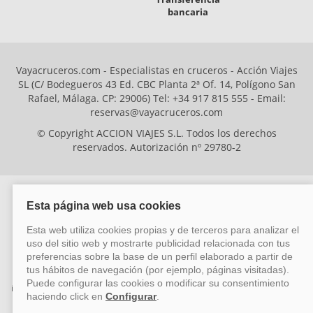
bancaria
Vayacruceros.com - Especialistas en cruceros - Acción Viajes
SL (C/ Bodegueros 43 Ed. CBC Planta 2ª Of. 14, Polígono San
Rafael, Málaga. CP: 29006) Tel: +34 917 815 555 - Email:
reservas@vayacruceros.com
© Copyright ACCION VIAJES S.L. Todos los derechos
reservados. Autorización nº 29780-2
ACCION VIAJES SL ha sido beneficiaria del Fondo Europeo de Desarrollo
Regional (FEDER), cuyo objetivo es mejorar la competitividad de las pymes
mediante el impulso de la innovación, el desarrollo tecnológico, la
investigación de calidad y el uso seguro y fiable del ciberespacio. Gracias a
esta financiación, la empresa ha puesto en marcha un Plan de Acción
durante el año 2026 para reforzar su competitividad empresarial,