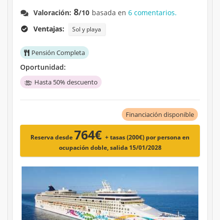
8
Valoración:
/10
basada en
6 comentarios.
Ventajas:
Sol y playa
Pensión Completa
Oportunidad:
Hasta 50% descuento
Financiación disponible
764€
Reserva desde
+ tasas (200€)
por persona en
ocupación doble, salida 15/01/2028