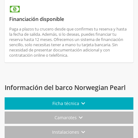
Financiación disponible
Paga a plazos tu crucero desde que confirmes tu reserva y hasta
la fecha de salida. Además, si lo deseas, puedes financiar tu
reserva hasta 12 meses. Ofrecemos un sistema de financiación
sencillo, solo necesitas tener a mano tu tarjeta bancaria. Sin
necesidad de presentar documentación adicional y con
contratación online o telefónica.
Información del barco Norwegian Pearl
Ficha técnica
Camarotes
Instalaciones