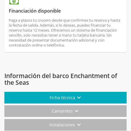
Financiación disponible
Paga a plazos tu crucero desde que confirmes tu reserva y hasta
la fecha de salida. Además, si lo deseas, puedes financiar tu
reserva hasta 12 meses. Ofrecemos un sistema de financiación
sencillo, solo necesitas tener a mano tu tarjeta bancaria. Sin
necesidad de presentar documentación adicional y con
contratación online o telefónica.
Información del barco Enchantment of
the Seas
Ficha técnica
Camarotes
Instalaciones