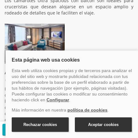
Los camarotes Ultra Spacious con balcón son ideales para
cruceristas que desean alojarse en un espacio amplio y
rodeado de detalles que le faciliten el viaje.
AquaTheater Suite espaciosa de dos dormitorios
Categorías A1, A2
Incluye dos dormitorios con dos camas individuales que se
convierten en una Royal King de 1,84 m de ancho por 2 m de
largo y dos camas de techo estilo nido. Tocador con silla en
cada dormitorio, sala de estar con sofá que se convierte en
cama doble, comedor, entrada de mármol, centro de
entretenimiento y dos baños, el baño principal con bañera.
Balcón amplio con mesa y sillas. Dimensiones: 76,46 m² y
Solicitar presupuesto gratuito
balcón de 71,72 m².