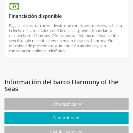
Financiación disponible
Paga a plazos tu crucero desde que confirmes tu reserva y hasta
la fecha de salida. Además, si lo deseas, puedes financiar tu
reserva hasta 12 meses. Ofrecemos un sistema de financiación
sencillo, solo necesitas tener a mano tu tarjeta bancaria. Sin
necesidad de presentar documentación adicional y con
contratación online o telefónica.
Información del barco Harmony of the
Seas
Ficha técnica
Camarotes
Instalaciones