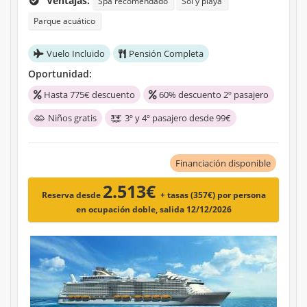
Ventajas:
Spa recomendado
Sol y playa
Parque acuático
Vuelo Incluido
Pensión Completa
Oportunidad:
Hasta 775€ descuento
60% descuento 2º pasajero
Niños gratis
3º y 4º pasajero desde 99€
Financiación disponible
2.513€
Reserva desde
+ tasas (357€)
por persona
en ocupación doble, salida 12/12/2026