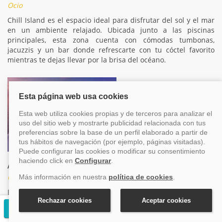
Ocio
Chill Island es el espacio ideal para disfrutar del sol y el mar
en un ambiente relajado. Ubicada junto a las piscinas
principales, esta zona cuenta con cómodas tumbonas,
jacuzzis y un bar donde refrescarte con tu cóctel favorito
mientras te dejas llevar por la brisa del océano.
Aquadome
Ocio
El AquaDome es uno de los espacios más impresionantes a
bordo, una cúpula de cristal con vistas panorámicas al mar
Solicitar presupuesto gratuito
que se transforma según la hora del día. Durante el día es un
lugar tranquilo para relajarse o disfrutar de una comida con