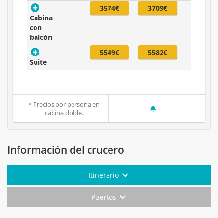
3574€
3709€
Cabina
con
balcón
5549€
5582€
Suite
* Precios por persona en
cabina doble.
Información del crucero
Itinerario
Puertos