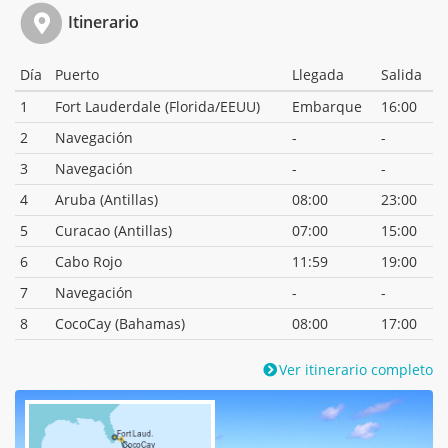
Itinerario
Día
Puerto
Llegada
Salida
1
Fort Lauderdale (Florida/EEUU)
Embarque
16:00
2
Navegación
-
-
3
Navegación
-
-
4
Aruba (Antillas)
08:00
23:00
5
Curacao (Antillas)
07:00
15:00
6
Cabo Rojo
11:59
19:00
7
Navegación
-
-
8
CocoCay (Bahamas)
08:00
17:00
Ver itinerario completo