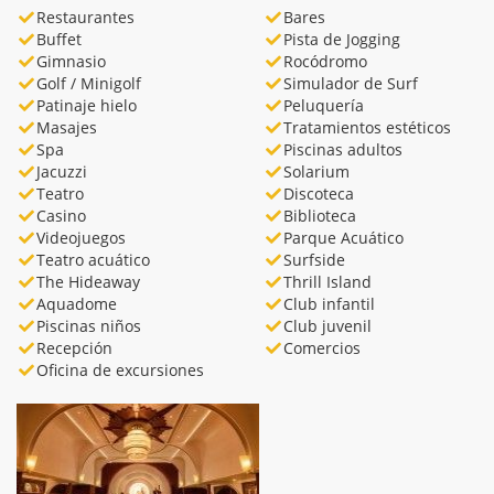
Restaurantes
Bares
Buffet
Pista de Jogging
Gimnasio
Rocódromo
Golf / Minigolf
Simulador de Surf
Patinaje hielo
Peluquería
Masajes
Tratamientos estéticos
Spa
Piscinas adultos
Jacuzzi
Solarium
Teatro
Discoteca
Casino
Biblioteca
Videojuegos
Parque Acuático
Teatro acuático
Surfside
The Hideaway
Thrill Island
Aquadome
Club infantil
Piscinas niños
Club juvenil
Recepción
Comercios
Oficina de excursiones