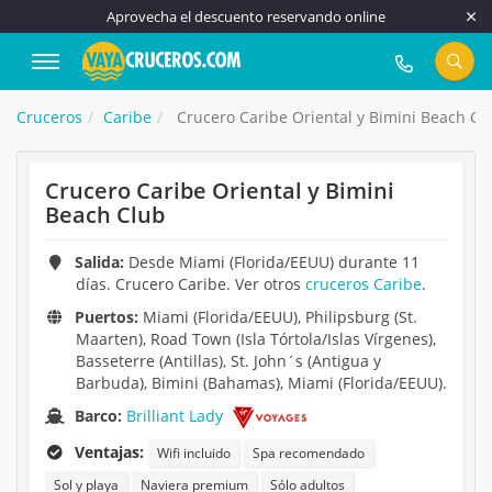
Aprovecha el descuento reservando online
917 815 555
Cruceros
Caribe
Crucero Caribe Oriental y Bimini Beach Cl
Crucero Caribe Oriental y Bimini
Beach Club
Salida:
Desde Miami (Florida/EEUU) durante 11
días. Crucero Caribe. Ver otros
cruceros Caribe
.
Puertos:
Miami (Florida/EEUU), Philipsburg (St.
Maarten), Road Town (Isla Tórtola/Islas Vírgenes),
Basseterre (Antillas), St. John´s (Antigua y
Barbuda), Bimini (Bahamas), Miami (Florida/EEUU).
Barco:
Brilliant Lady
Ventajas:
Wifi incluido
Spa recomendado
Sol y playa
Naviera premium
Sólo adultos