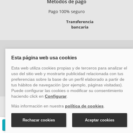
Métodos de pago
Pago 100% seguro
Transferencia
bancaria
Vayacruceros.com - Especialistas en cruceros - Acción Viajes
SL (C/ Bodegueros 43 Ed. CBC Planta 2ª Of. 14, Polígono San
Rafael, Málaga. CP: 29006) Tel: +34 917 815 555 - Email:
reservas@vayacruceros.com
© Copyright ACCION VIAJES S.L. Todos los derechos
reservados. Autorización nº 29780-2
Solicitar presupuesto gratuito
ACCION VIAJES SL ha sido beneficiaria del Fondo Europeo de Desarrollo