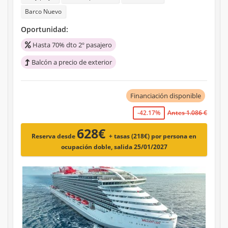
Barco Nuevo
Oportunidad:
Hasta 70% dto 2º pasajero
Balcón a precio de exterior
Financiación disponible
-42.17%
Antes 1.086 €
628€
Reserva desde
+ tasas (218€)
por persona en
ocupación doble, salida 25/01/2027