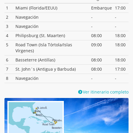
1
Miami (Florida/EEUU)
Embarque
17:00
2
Navegación
-
-
3
Navegación
-
-
4
Philipsburg (St. Maarten)
08:00
18:00
5
Road Town (Isla Tórtola/Islas
09:00
18:00
Vírgenes)
6
Basseterre (Antillas)
08:00
18:00
7
St. John´s (Antigua y Barbuda)
08:00
17:00
8
Navegación
-
-
Ver itinerario completo