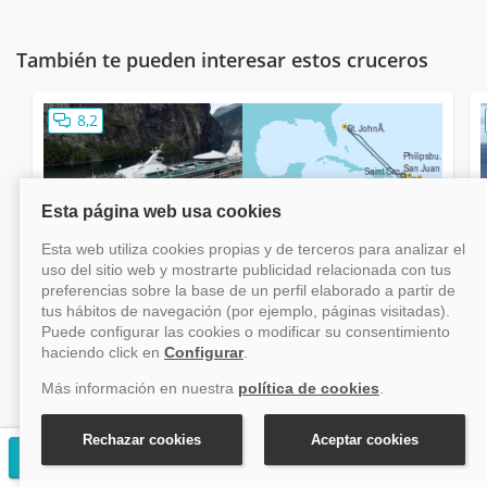
También te pueden interesar estos cruceros
8,2
Crucero Caribe Vision Of The Seas desde San
Juan (Puerto Rico) II
Caribe
Salidas del 8 noviembre 2026 al 21 marzo 2027
8 días desde San Juan (Puerto Rico)
Vision Of The Seas
Financiación disponible
Solicitar presupuesto gratuito
Pensión Completa