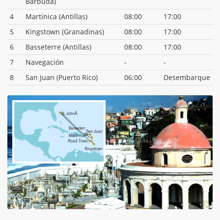
Barbuda)
4
Martinica (Antillas)
08:00
17:00
5
Kingstown (Granadinas)
08:00
17:00
6
Basseterre (Antillas)
08:00
17:00
7
Navegación
-
-
8
San Juan (Puerto Rico)
06:00
Desembarque