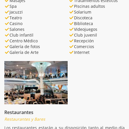
Masajes
Tratamientos estéticos
Spa
Piscinas adultos
Jacuzzi
Solarium
Teatro
Discoteca
Casino
Biblioteca
Salones
Videojuegos
Club infantil
Club juvenil
Centro Médico
Recepción
Galería de fotos
Comercios
Galería de Arte
Internet
Restaurantes
Restaurantes y Bares
Los restaurantes estarán a su disposición tanto al medio día