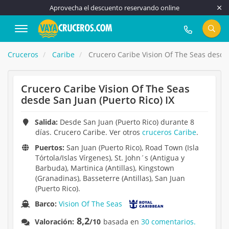
Aprovecha el descuento reservando online
917 815 555
Cruceros
Caribe
Crucero Caribe Vision Of The Seas desde 
Crucero Caribe Vision Of The Seas
desde San Juan (Puerto Rico) IX
Salida:
Desde San Juan (Puerto Rico) durante 8
días. Crucero Caribe. Ver otros
cruceros Caribe
.
Puertos:
San Juan (Puerto Rico), Road Town (Isla
Tórtola/Islas Vírgenes), St. John´s (Antigua y
Barbuda), Martinica (Antillas), Kingstown
(Granadinas), Basseterre (Antillas), San Juan
(Puerto Rico).
Barco:
Vision Of The Seas
8,2
Valoración:
/10
basada en
30 comentarios.