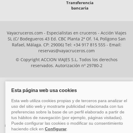
Transferencia
bancaria
Vayacruceros.com - Especialistas en cruceros - Acción Viajes
SL (C/ Bodegueros 43 Ed. CBC Planta 2ª Of. 14, Polígono San
Rafael, Málaga. CP: 29006) Tel: +34 917 815 555 - Email:
reservas@vayacruceros.com
© Copyright ACCION VIAJES S.L. Todos los derechos
reservados. Autorización nº 29780-2
ACCION VIAJES SL ha sido beneficiaria del Fondo Europeo de Desarrollo
Regional (FEDER), cuyo objetivo es mejorar la competitividad de las pymes
mediante el impulso de la innovación, el desarrollo tecnológico, la
investigación de calidad y el uso seguro y fiable del ciberespacio. Gracias a
esta financiación, la empresa ha puesto en marcha un Plan de Acción