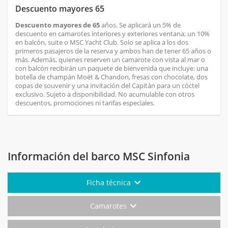
Descuento mayores 65
Descuento mayores de 65
años. Se aplicará un 5% de
descuento en camarotes interiores y exteriores ventana; un 10%
en balcón, suite o MSC Yacht Club. Solo se aplica a los dos
primeros pasajeros de la reserva y ambos han de tener 65 años o
más. Además, quienes reserven un camarote con vista al mar o
con balcón recibirán un paquete de bienvenida que incluye: una
botella de champán Moët & Chandon, fresas con chocolate, dos
copas de souvenir y una invitación del Capitán para un cóctel
exclusivo. Sujeto a disponibilidad. No acumulable con otros
descuentos, promociones ni tarifas especiales.
Información del barco MSC Sinfonia
Ficha técnica
Camarotes