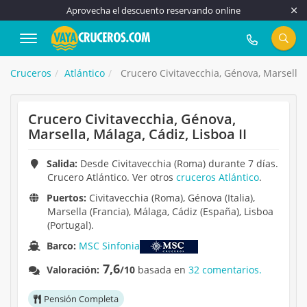
Aprovecha el descuento reservando online
917 815 555
Cruceros
Atlántico
Crucero Civitavecchia, Génova, Marsella, 
Crucero Civitavecchia, Génova,
Marsella, Málaga, Cádiz, Lisboa II
Salida:
Desde Civitavecchia (Roma) durante 7 días.
Crucero Atlántico. Ver otros
cruceros Atlántico
.
Puertos:
Civitavecchia (Roma), Génova (Italia),
Marsella (Francia), Málaga, Cádiz (España), Lisboa
(Portugal).
Barco:
MSC Sinfonia
7,6
Valoración:
/10
basada en
32 comentarios.
Pensión Completa