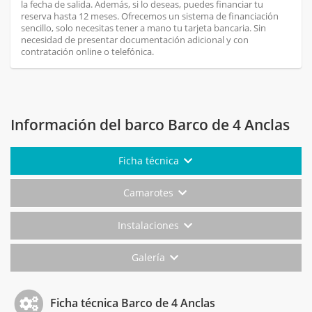
la fecha de salida. Además, si lo deseas, puedes financiar tu
reserva hasta 12 meses. Ofrecemos un sistema de financiación
sencillo, solo necesitas tener a mano tu tarjeta bancaria. Sin
necesidad de presentar documentación adicional y con
contratación online o telefónica.
Información del barco Barco de 4 Anclas
Ficha técnica
Camarotes
Instalaciones
Galería
Ficha técnica Barco de 4 Anclas