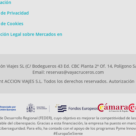
ación
a de Privacidad
a de Cookies
ción Legal sobre Mercados en
ón Viajes SL (C/ Bodegueros 43 Ed. CBC Planta 2ª Of. 14, Polígono S
Email: reservas@vayacruceros.com
t ACCION VIAJES S.L. Todos los derechos reservados. Autorización
e Desarrollo Regional (FEDER), cuyo objetivo es mejorar la competitividad de las
 fiable del ciberespacio. Gracias a esta financiación, la empresa ha puesto en ma
a ciberseguridad. Para ello, ha contado con el apoyo de los programas Pyme Inn
#EuropaSeSiente