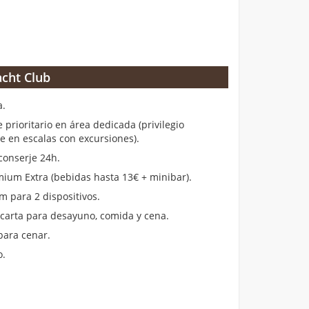
cht Club
a.
rioritario en área dedicada (privilegio
en escalas con excursiones).
conserje 24h.
ium Extra (bebidas hasta 13€ + minibar).
m para 2 dispositivos.
 carta para desayuno, comida y cena.
para cenar.
o.