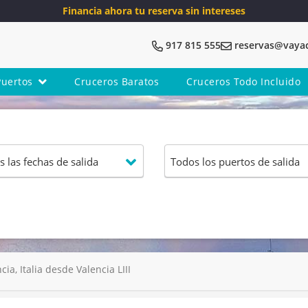
Financia ahora tu reserva sin intereses
917 815 555
reservas@vaya
Puertos
Cruceros Baratos
Cruceros Todo Incluido
ia, Italia desde Valencia LIII