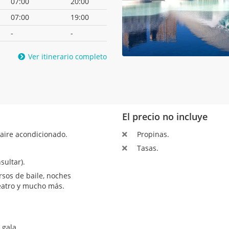
07:00
20:00
07:00
19:00
-
-
Ver itinerario completo
El precio no incluye
aire acondicionado.
Propinas.
Tasas.
sultar).
sos de baile, noches
teatro y mucho más.
 gala.