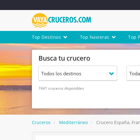
Top Destinos
Top Navieras
Top 
Busca tu crucero
7441 cruceros disponibles
Cruceros
Mediterráneo
Crucero España, Franc