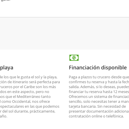
 playa
Financiación disponible
de los que le gusta el sol y la playa,
Paga a plazos tu crucero desde que
ción de itinerario será perfecta para
confirmes tu reserva y hasta la fec
cruceros por el Caribe son los más
salida. Además, si lo deseas, puede
dos en este aspecto, pero no
financiar tu reserva hasta 12 meses
os que el Mediterráneo tanto
Ofrecemos un sistema de financiac
l como Occidental, nos ofrece
sencillo, solo necesitas tener a man
espectaculares en las que podemos
tarjeta bancaria. Sin necesidad de
ar del sol durante, prácticamente,
presentar documentación adicional
 año.
contratación online o telefónica.