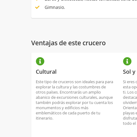
Gimnasio.
Ventajas de este crucero
Cultural
Sol y
Este tipo de cruceros son ideales para para
Si eres 
explorar la cultura y las costumbres de
esta op
otros países. Encontrarás un amplio
ti. Los 
abanico de excursiones culturales, aunque
destaca
también podrás explorar por tu cuenta los
olvidem
monumentos y edificios más
Orienta
emblemáticos de cada puerto de tu
playas 
itinerario.
disfrut
todo el