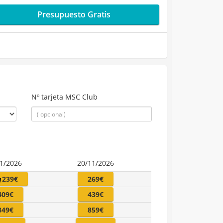
Presupuesto Gratis
Nº tarjeta MSC Club
11/2026
20/11/2026
239€
269€
409€
439€
849€
859€