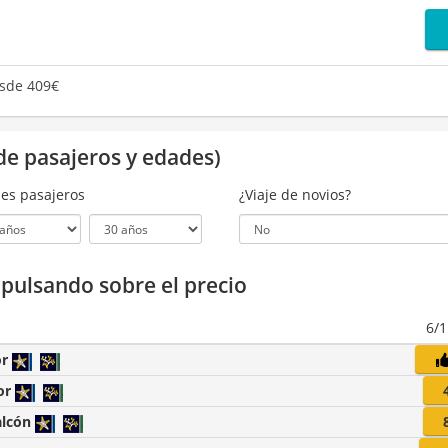
sde 409€
de pasajeros y edades)
es pasajeros
¿Viaje de novios?
a pulsando sobre el precio
6/
or
or
alcón