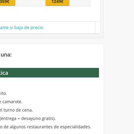
359€
1249€
same si baja de precio
 una:
tica
.
ito.
de camarote.
el turno de cena.
entrega + desayuno gratis).
 de algunos restaurantes de especialidades.