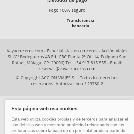
Métodos de pago
Pago 100% seguro
Transferencia
bancaria
Vayacruceros.com - Especialistas en cruceros - Acción Viajes
SL (C/ Bodegueros 43 Ed. CBC Planta 2ª Of. 14, Polígono San
Rafael, Málaga. CP: 29006) Tel: +34 917 815 555 - Email:
reservas@vayacruceros.com
© Copyright ACCION VIAJES S.L. Todos los derechos
reservados. Autorización nº 29780-2
ACCION VIAJES SL ha sido beneficiaria del Fondo Europeo de Desarrollo
Regional (FEDER), cuyo objetivo es mejorar la competitividad de las pymes