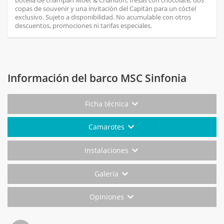
botella de champán Moët & Chandon, fresas con chocolate, dos
copas de souvenir y una invitación del Capitán para un cóctel
exclusivo. Sujeto a disponibilidad. No acumulable con otros
descuentos, promociones ni tarifas especiales.
Información del barco MSC Sinfonia
Ficha técnica
Camarotes
Instalaciones
Galería
Opiniones