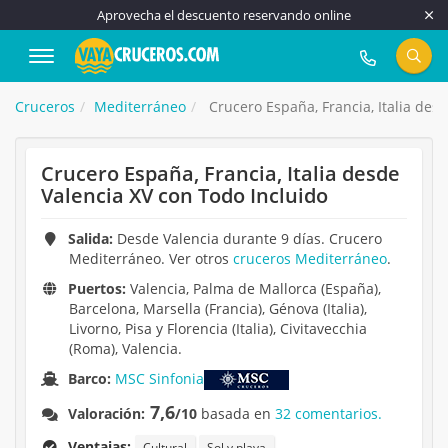
Aprovecha el descuento reservando online
917 815 555
Cruceros
Mediterráneo
Crucero España, Francia, Italia des
Crucero España, Francia, Italia desde
Valencia XV con Todo Incluido
Salida:
Desde Valencia durante 9 días. Crucero
Mediterráneo. Ver otros
cruceros Mediterráneo
.
Puertos:
Valencia, Palma de Mallorca (España),
Barcelona, Marsella (Francia), Génova (Italia),
Livorno, Pisa y Florencia (Italia), Civitavecchia
(Roma), Valencia.
Barco:
MSC Sinfonia
7,6
Valoración:
/10
basada en
32 comentarios.
Ventajas:
Cultural
Sol y playa