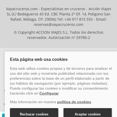
Vayacruceros.com - Especialistas en cruceros - Acción Viajes
SL (C/ Bodegueros 43 Ed. CBC Planta 2ª Of. 14, Polígono San
Rafael, Málaga. CP: 29006) Tel: +34 917 815 555 - Email:
reservas@vayacruceros.com
© Copyright ACCION VIAJES S.L. Todos los derechos
reservados. Autorización nº 29780-2
ACCION VIAJES SL ha sido beneficiaria del Fondo Europeo de Desarrollo
Regional (FEDER), cuyo objetivo es mejorar la competitividad de las pymes
mediante el impulso de la innovación, el desarrollo tecnológico, la
investigación de calidad y el uso seguro y fiable del ciberespacio. Gracias a
esta financiación, la empresa ha puesto en marcha un Plan de Acción
durante el año 2026 para reforzar su competitividad empresarial,
promoviendo la innovación y la ciberseguridad. Para ello, ha contado con el
apoyo de los programas Pyme Innova y Pyme Cibersegura de la Cámara
de Comercio de Málaga. #EuropaSeSiente