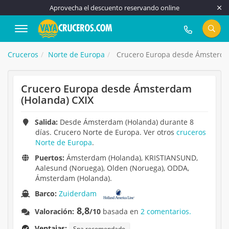
Aprovecha el descuento reservando online
917 815 555
Cruceros
Norte de Europa
Crucero Europa desde Ámsterda
Crucero Europa desde Ámsterdam
(Holanda) CXIX
Salida:
Desde Ámsterdam (Holanda) durante 8
días. Crucero Norte de Europa. Ver otros
cruceros
Norte de Europa
.
Puertos:
Ámsterdam (Holanda), KRISTIANSUND,
Aalesund (Noruega), Olden (Noruega), ODDA,
Ámsterdam (Holanda).
Barco:
Zuiderdam
8,8
Valoración:
/10
basada en
2 comentarios.
Ventajas:
Spa recomendado