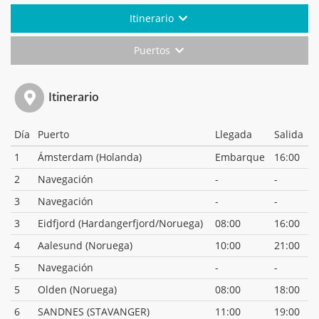
Itinerario
Puertos
Itinerario
Día
Puerto
Llegada
Salida
1
Ámsterdam (Holanda)
Embarque
16:00
2
Navegación
-
-
3
Navegación
-
-
3
Eidfjord (Hardangerfjord/Noruega)
08:00
16:00
4
Aalesund (Noruega)
10:00
21:00
5
Navegación
-
-
5
Olden (Noruega)
08:00
18:00
6
SANDNES (STAVANGER)
11:00
19:00