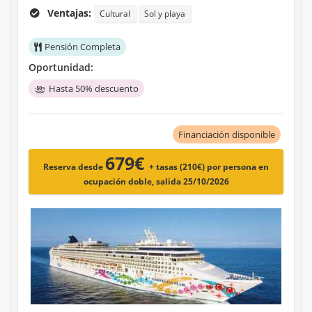
Ventajas:
Cultural
Sol y playa
Pensión Completa
Oportunidad:
Hasta 50% descuento
Financiación disponible
679€
Reserva desde
+ tasas (210€)
por persona en
ocupación doble, salida 25/10/2026