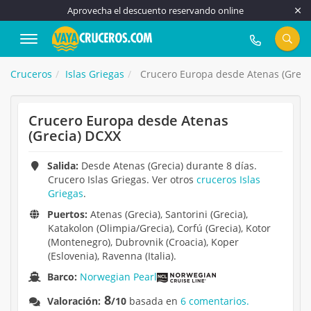
Aprovecha el descuento reservando online
917 815 555
Cruceros
Islas Griegas
Crucero Europa desde Atenas (Greci
Crucero Europa desde Atenas
(Grecia) DCXX
Salida:
Desde Atenas (Grecia) durante 8 días.
Crucero Islas Griegas. Ver otros
cruceros Islas
Griegas
.
Puertos:
Atenas (Grecia), Santorini (Grecia),
Katakolon (Olimpia/Grecia), Corfú (Grecia), Kotor
(Montenegro), Dubrovnik (Croacia), Koper
(Eslovenia), Ravenna (Italia).
Barco:
Norwegian Pearl
8
Valoración:
/10
basada en
6 comentarios.