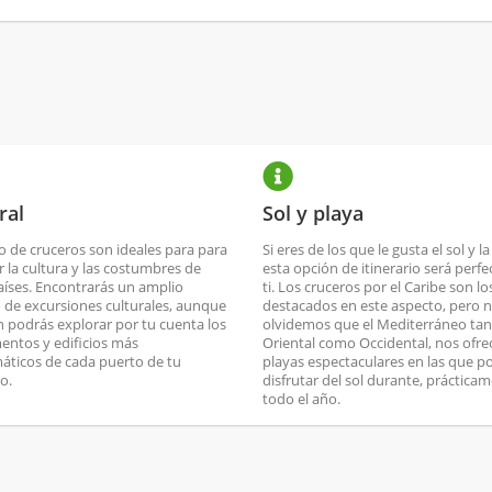
ral
Sol y playa
po de cruceros son ideales para para
Si eres de los que le gusta el sol y la
r la cultura y las costumbres de
esta opción de itinerario será perfe
aíses. Encontrarás un amplio
ti. Los cruceros por el Caribe son l
 de excursiones culturales, aunque
destacados en este aspecto, pero 
 podrás explorar por tu cuenta los
olvidemos que el Mediterráneo ta
ntos y edificios más
Oriental como Occidental, nos ofre
ticos de cada puerto de tu
playas espectaculares en las que 
io.
disfrutar del sol durante, prácticam
todo el año.