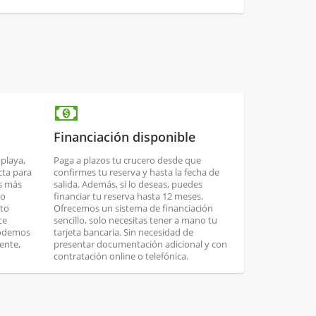
Financiación disponible
 playa,
Paga a plazos tu crucero desde que
cta para
confirmes tu reserva y hasta la fecha de
os más
salida. Además, si lo deseas, puedes
no
financiar tu reserva hasta 12 meses.
nto
Ofrecemos un sistema de financiación
ce
sencillo, solo necesitas tener a mano tu
podemos
tarjeta bancaria. Sin necesidad de
ente,
presentar documentación adicional y con
contratación online o telefónica.