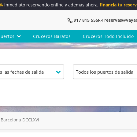
5%
inmediato reservando online y además ahora,
financia tu reserv
917 815 555
reservas@vaya
Puertos
Cruceros Baratos
Cruceros Todo Incluido
 Barcelona DCCLXVI