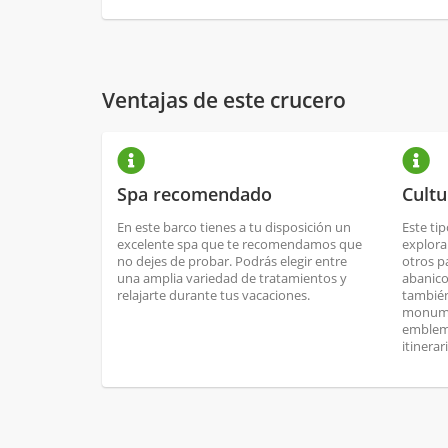
Ventajas de este crucero
Spa recomendado
Cultu
En este barco tienes a tu disposición un
Este ti
excelente spa que te recomendamos que
explora
no dejes de probar. Podrás elegir entre
otros p
una amplia variedad de tratamientos y
abanico
relajarte durante tus vacaciones.
también
monume
emblemá
itinerar