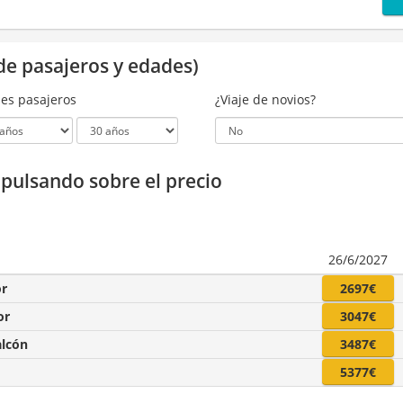
de pasajeros y edades)
es pasajeros
¿Viaje de novios?
a pulsando sobre el precio
26/6/2027
or
2697€
or
3047€
alcón
3487€
5377€