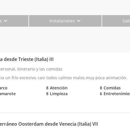
es
Instalaciones
Gal
 desde Trieste (Italia) III
personal, itinerario y las comidas
ia un frío excesivo, casi todos caímos malos.muy poca animación.
arco
8
Atención
8
Comidas
amarote
8
Limpieza
6
Entretenimie
erráneo Oosterdam desde Venecia (Italia) VII