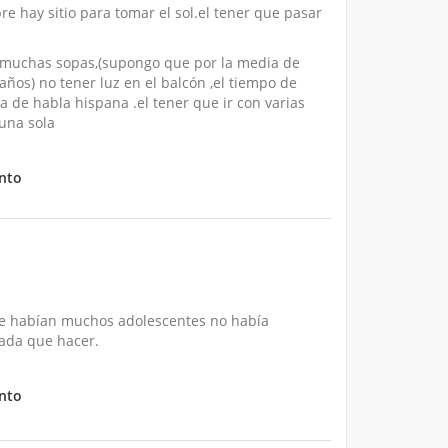
e hay sitio para tomar el sol.el tener que pasar
y muchas sopas,(supongo que por la media de
ños) no tener luz en el balcón ,el tiempo de
a de habla hispana .el tener que ir con varias
una sola
nto
ue habían muchos adolescentes no había
nada que hacer.
nto