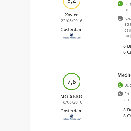
5,2
La 
por
Xavier
Nad
22/08/2016
eda
Oosterdam
esp
tar
6
B
6
C
Medit
7,6
Bue
Ent
Maria Rosa
ani
18/08/2016
8
B
Oosterdam
8
C