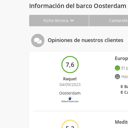
Información del barco Oosterdam
Ficha técnica
Camarot
Opiniones de nuestros clientes
Europa
7,6
El 
Hac
Raquel
04/09/2023
8
B
8
C
Oosterdam
Medit