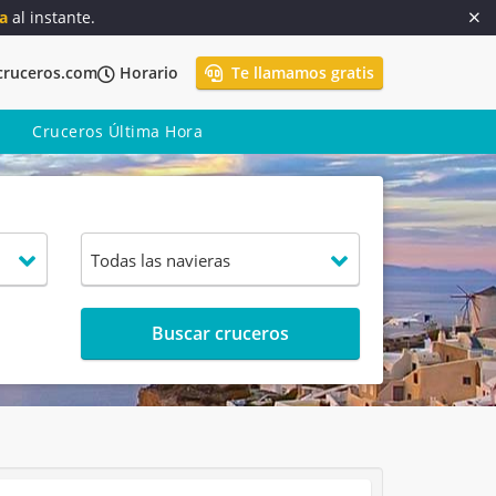
a
al instante.
cruceros.com
Horario
Te llamamos gratis
Cruceros Última Hora
Buscar cruceros