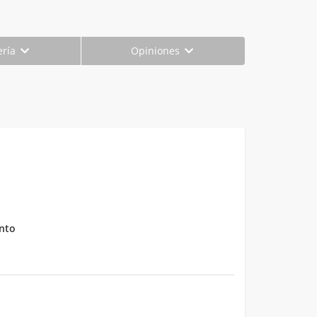
ería
Opiniones
nto