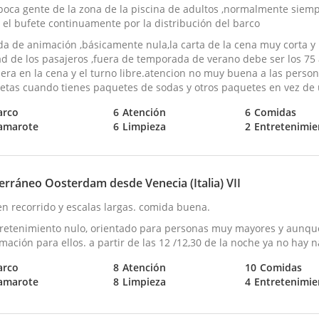
poca gente de la zona de la piscina de adultos ,normalmente siempr
 el bufete continuamente por la distribución del barco
a de animación ,básicamente nula,la carta de la cena muy corta 
d de los pasajeros ,fuera de temporada de verano debe ser los 75 a
era en la cena y el turno libre.atencion no muy buena a las person
jetas cuando tienes paquetes de sodas y otros paquetes en vez de 
arco
6
Atención
6
Comidas
amarote
6
Limpieza
2
Entretenimie
erráneo Oosterdam desde Venecia (Italia) VII
n recorrido y escalas largas. comida buena.
retenimiento nulo, orientado para personas muy mayores y aunq
mación para ellos. a partir de las 12 /12,30 de la noche ya no hay 
arco
8
Atención
10
Comidas
amarote
8
Limpieza
4
Entretenimie