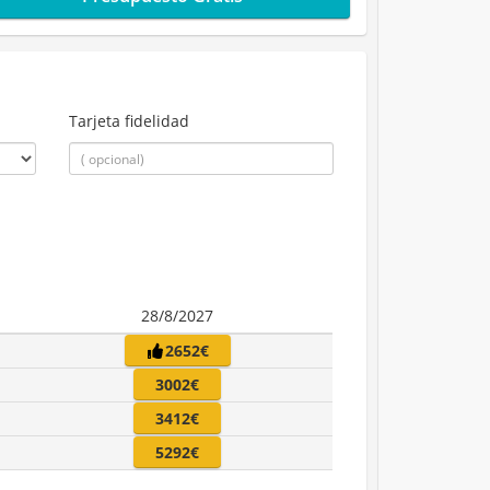
Tarjeta fidelidad
28/8/2027
2652€
3002€
3412€
5292€