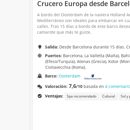
Crucero Europa desde Barce
A bordo del Oosterdam de la naviera Holland Ame
Mediterráneo son ideales para embarcar en cua
calles. Tras 15 días a bordo de este barco desea
camarote que más te guste.
Salida:
Desde Barcelona durante 15 días. C
Puertos:
Barcelona, La Valletta (Malta), Bah
(Efeso/Turquía), Atenas (Grecia), Kotor (Monte
Civitavecchia (Roma).
Barco:
Oosterdam
7,6
Valoración:
/10
basada en
4 comentario
Ventajas:
Spa recomendado
Cultural
Sol y