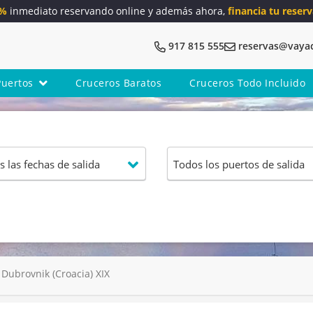
5%
inmediato reservando online y además ahora,
financia tu reserv
917 815 555
reservas@vaya
Puertos
Cruceros Baratos
Cruceros Todo Incluido
Dubrovnik (Croacia) XIX