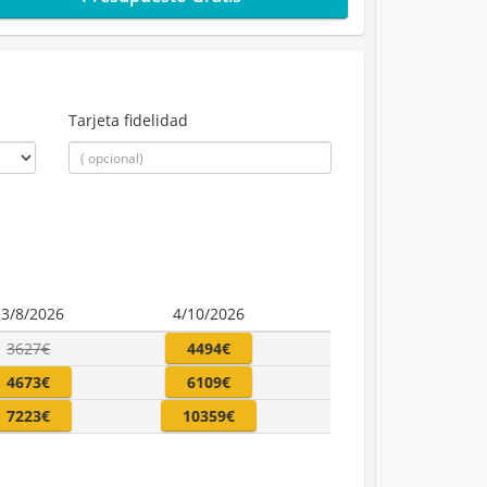
Tarjeta fidelidad
23/8/2026
4/10/2026
3627€
4494€
4673€
6109€
7223€
10359€