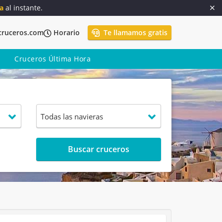
a
al instante.
cruceros.com
Horario
Te llamamos gratis
Cruceros Última Hora
Buscar cruceros