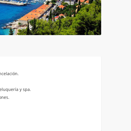
ncelación.
eluquería y spa.
ones.