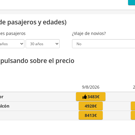
de pasajeros y edades)
es pasajeros
¿Viaje de novios?
a pulsando sobre el precio
9/8/2026
or
3483€
alcón
4928€
8413€