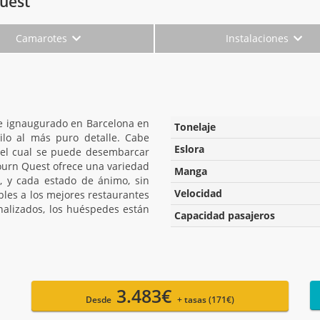
uest
Camarotes
Instalaciones
fue ignaugurado en Barcelona en
Tonelaje
tilo al más puro detalle. Cabe
Eslora
del cual se puede desembarcar
urn Quest ofrece una variedad
Manga
, y cada estado de ánimo, sin
Velocidad
bles a los mejores restaurantes
alizados, los huéspedes están
Capacidad pasajeros
3.483€
Desde
+ tasas (171€)