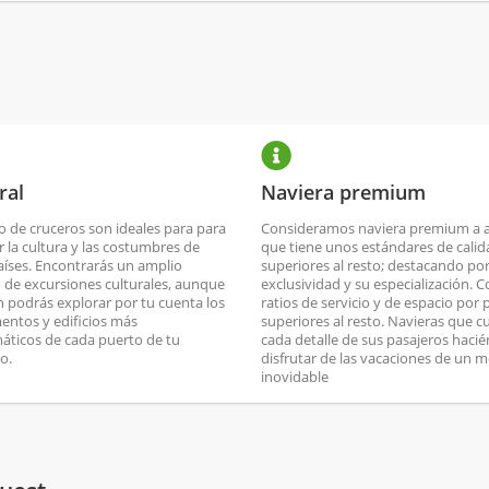
ral
Naviera premium
po de cruceros son ideales para para
Consideramos naviera premium a a
r la cultura y las costumbres de
que tiene unos estándares de calid
aíses. Encontrarás un amplio
superiores al resto; destacando po
 de excursiones culturales, aunque
exclusividad y su especialización. 
 podrás explorar por tu cuenta los
ratios de servicio y de espacio por 
ntos y edificios más
superiores al resto. Navieras que c
ticos de cada puerto de tu
cada detalle de sus pasajeros haci
io.
disfrutar de las vacaciones de un 
inovidable