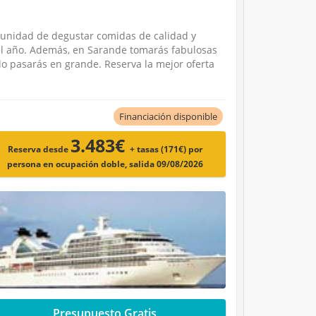
tunidad de degustar comidas de calidad y
el año. Además, en Sarande tomarás fabulosas
o pasarás en grande. Reserva la mejor oferta
Financiación disponible
3.483€
Reserva desde
+ tasas (171€)
por
persona en ocupación doble, salida 09/08/2026
Presupuesto Gratis