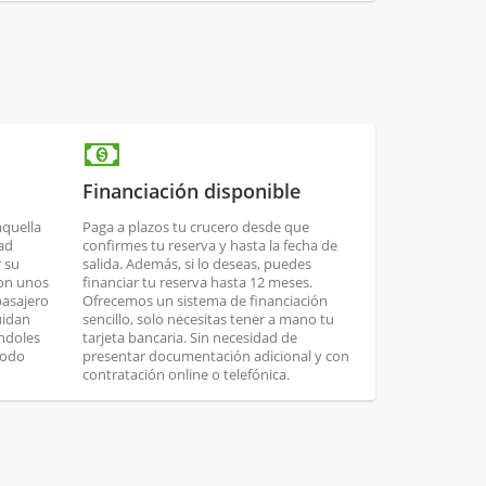
Financiación disponible
quella
Paga a plazos tu crucero desde que
ad
confirmes tu reserva y hasta la fecha de
r su
salida. Además, si lo deseas, puedes
Con unos
financiar tu reserva hasta 12 meses.
pasajero
Ofrecemos un sistema de financiación
uidan
sencillo, solo necesitas tener a mano tu
éndoles
tarjeta bancaria. Sin necesidad de
modo
presentar documentación adicional y con
contratación online o telefónica.