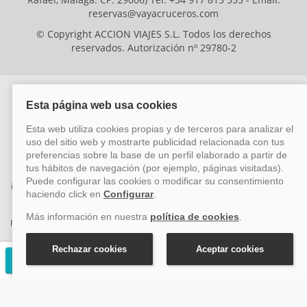
reservas@vayacruceros.com
© Copyright ACCION VIAJES S.L. Todos los derechos
reservados. Autorización nº 29780-2
ACCION VIAJES SL ha sido beneficiaria del Fondo Europeo de Desarrollo
Regional (FEDER), cuyo objetivo es mejorar la competitividad de las pymes
mediante el impulso de la innovación, el desarrollo tecnológico, la
investigación de calidad y el uso seguro y fiable del ciberespacio. Gracias a
esta financiación, la empresa ha puesto en marcha un Plan de Acción
durante el año 2026 para reforzar su competitividad empresarial,
promoviendo la innovación y la ciberseguridad. Para ello, ha contado con el
apoyo de los programas Pyme Innova y Pyme Cibersegura de la Cámara
de Comercio de Málaga. #EuropaSeSiente
Solicitar presupuesto gratuito