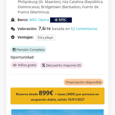
Philipsburg (St. Maarten), Isla Catalina (República
Dominicana), Bridgetown (Barbados), Fuerte de
France (Martinica).
Barco:
MSC Opera
7,6
Valoración:
/10
basada en
62 comentarios.
Ventajas:
Sol y playa
Pensión Completa
Oportunidad:
Niños gratis
Descuento mayores 65
Financiación disponible
899€
Reserva desde
+ tasas (300€)
por persona en
ocupación doble, salida 15/01/2027