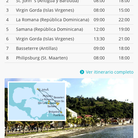
2
St. John´s (Antigua y Barbuda)
08:00
18:00
3
Virgin Gorda (Islas Virgenes)
08:00
15:00
4
La Romana (República Dominicana)
09:00
22:00
5
Samana (República Dominicana)
12:00
19:00
6
Virgin Gorda (Islas Virgenes)
13:30
21:00
7
Basseterre (Antillas)
09:00
18:00
8
Philipsburg (St. Maarten)
08:00
18:00
Ver itinerario completo