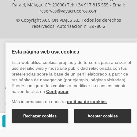
Rafael, Málaga. CP: 29006) Tel: +34 917 815 555 - Email:
reservas@vayacruceros.com
© Copyright ACCION VIAJES S.L. Todos los derechos
reservados. Autorización nº 29780-2
ACCION VIAJES SL ha sido beneficiaria del Fondo Europeo de Desarrollo
Regional (FEDER), cuyo objetivo es mejorar la competitividad de las pymes
mediante el impulso de la innovación, el desarrollo tecnológico, la
investigación de calidad y el uso seguro y fiable del ciberespacio. Gracias a
esta financiación, la empresa ha puesto en marcha un Plan de Acción
durante el año 2026 para reforzar su competitividad empresarial,
promoviendo la innovación y la ciberseguridad. Para ello, ha contado con el
apoyo de los programas Pyme Innova y Pyme Cibersegura de la Cámara
de Comercio de Málaga. #EuropaSeSiente
Solicitar presupuesto gratuito