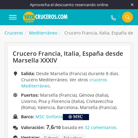
Aprovecha el descuento reservando online
917 815 555
Cruceros
Mediterráneo
Crucero Francia, Italia, España des
Crucero Francia, Italia, España desde
Marsella XXXIV
Salida:
Desde Marsella (Francia) durante 8 días.
Crucero Mediterráneo. Ver otros
cruceros
Mediterráneo
.
Puertos:
Marsella (Francia), Génova (Italia),
Livorno, Pisa y Florencia (Italia), Civitavecchia
(Roma), Valencia, Barcelona, Marsella (Francia).
Barco:
MSC Sinfonia
7,6
Valoración:
/10
basada en
32 comentarios.
Ventajas:
Cultural
Sol y playa