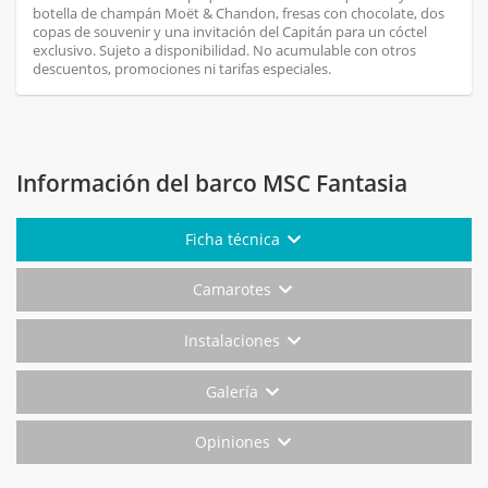
botella de champán Moët & Chandon, fresas con chocolate, dos
copas de souvenir y una invitación del Capitán para un cóctel
exclusivo. Sujeto a disponibilidad. No acumulable con otros
descuentos, promociones ni tarifas especiales.
Información del barco MSC Fantasia
Ficha técnica
Camarotes
Instalaciones
Galería
Opiniones