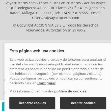
Vayacruceros.com - Especialistas en cruceros - Acción Viajes
SL (C/ Bodegueros 43 Ed. CBC Planta 2ª Of. 14, Polígono San
Rafael, Málaga. CP: 29006) Tel: +34 917 815 555 - Email:
reservas@vayacruceros.com
© Copyright ACCION VIAJES S.L. Todos los derechos
reservados. Autorización nº 29780-2
ACCION VIAJES SL ha sido beneficiaria del Fondo Europeo de Desarrollo
Regional (FEDER), cuyo objetivo es mejorar la competitividad de las pymes
mediante el impulso de la innovación, el desarrollo tecnológico, la
investigación de calidad y el uso seguro y fiable del ciberespacio. Gracias a
esta financiación, la empresa ha puesto en marcha un Plan de Acción
durante el año 2026 para reforzar su competitividad empresarial,
promoviendo la innovación y la ciberseguridad. Para ello, ha contado con el
apoyo de los programas Pyme Innova y Pyme Cibersegura de la Cámara
de Comercio de Málaga. #EuropaSeSiente
Solicitar presupuesto gratuito