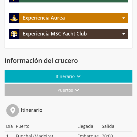
Experiencia Aurea
Experiencia MSC Yacht Club
Información del crucero
Itinerario
Puertos
Itinerario
Día
Puerto
Llegada
Salida
1
Funchal (Madeira)
Embarque
20:00