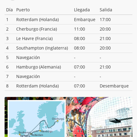
Día
Puerto
Llegada
Salida
1
Rotterdam (Holanda)
Embarque
17:00
2
Cherburgo (Francia)
11:00
20:00
3
Le Havre (Francia)
08:00
21:00
4
Southampton (Inglaterra)
08:00
20:00
5
Navegación
-
-
6
Hamburgo (Alemania)
07:00
21:00
7
Navegación
-
-
8
Rotterdam (Holanda)
07:00
Desembarque