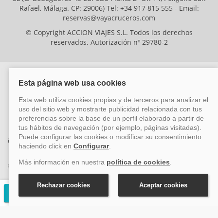
Rafael, Málaga. CP: 29006) Tel: +34 917 815 555 - Email:
reservas@vayacruceros.com
© Copyright ACCION VIAJES S.L. Todos los derechos
reservados. Autorización nº 29780-2
ACCION VIAJES SL ha sido beneficiaria del Fondo Europeo de Desarrollo
Regional (FEDER), cuyo objetivo es mejorar la competitividad de las pymes
mediante el impulso de la innovación, el desarrollo tecnológico, la
investigación de calidad y el uso seguro y fiable del ciberespacio. Gracias a
esta financiación, la empresa ha puesto en marcha un Plan de Acción
durante el año 2026 para reforzar su competitividad empresarial,
promoviendo la innovación y la ciberseguridad. Para ello, ha contado con el
apoyo de los programas Pyme Innova y Pyme Cibersegura de la Cámara
de Comercio de Málaga. #EuropaSeSiente
Solicitar presupuesto gratuito