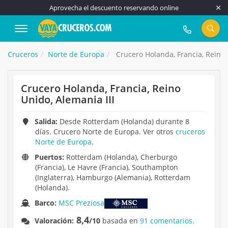
Aprovecha el descuento reservando online
917 815 555
Cruceros
Norte de Europa
Crucero Holanda, Francia, Reino 
Crucero Holanda, Francia, Reino
Unido, Alemania III
Salida:
Desde Rotterdam (Holanda) durante 8
días. Crucero Norte de Europa. Ver otros
cruceros
Norte de Europa
.
Puertos:
Rotterdam (Holanda), Cherburgo
(Francia), Le Havre (Francia), Southampton
(Inglaterra), Hamburgo (Alemania), Rotterdam
(Holanda).
Barco:
MSC Preziosa
8,4
Valoración:
/10
basada en
91 comentarios.