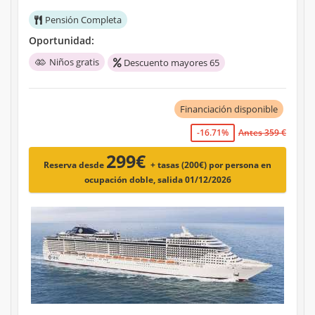
Pensión Completa
Oportunidad:
Niños gratis
Descuento mayores 65
Financiación disponible
-16.71%
Antes 359 €
299€
Reserva desde
+ tasas (200€)
por persona en
ocupación doble, salida 01/12/2026