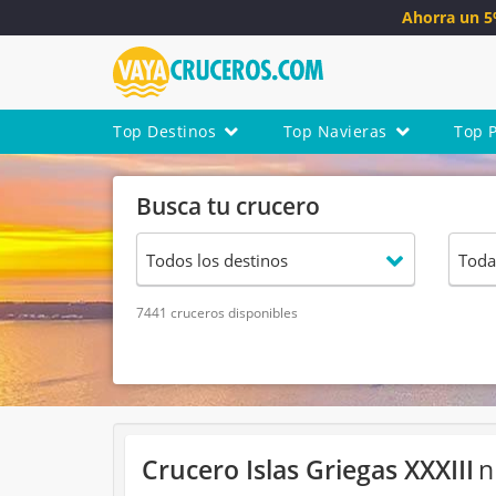
Ahorra un 
Top Destinos
Top Navieras
Top 
Busca tu crucero
7441 cruceros disponibles
Crucero Islas Griegas XXXIII
n