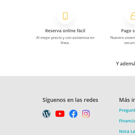
Reserva online fácil
Pago s
Al mejor precio y con asistencia en
Nuestro siste
línea.
securi
Y además
Síguenos en las redes
Más i
Pregunt
Financi
Nota Le