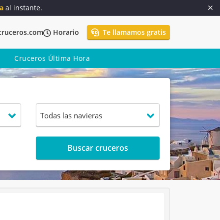
a
al instante.
cruceros.com
Horario
Te llamamos gratis
Cruceros Última Hora
Buscar cruceros