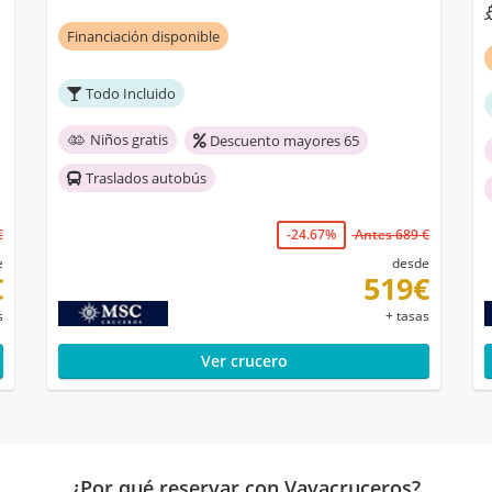
Financiación disponible
Todo Incluido
Niños gratis
Descuento mayores 65
Traslados autobús
€
-24.67%
Antes 689 €
e
desde
€
519€
s
+ tasas
Ver crucero
¿Por qué reservar con Vayacruceros?