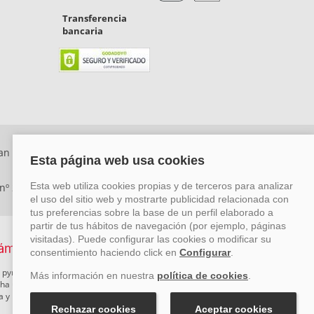
Transferencia
bancaria
an Rafael, Málaga. CP: 29006) Tel: +34 917 815 555 -
 nº 29780-2
 pymes mediante el impulso de la innovación, el desarrollo
rcha un Plan de Acción durante el año 2026 para reforzar su
ova y Pyme Cibersegura de la Cámara de Comercio de Málaga.