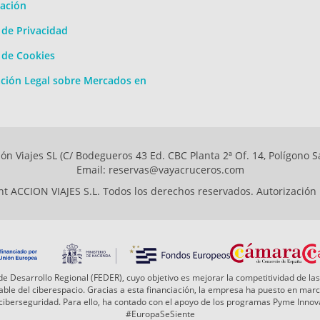
ación
a de Privacidad
a de Cookies
ción Legal sobre Mercados en
ón Viajes SL (C/ Bodegueros 43 Ed. CBC Planta 2ª Of. 14, Polígono S
Email: reservas@vayacruceros.com
t ACCION VIAJES S.L. Todos los derechos reservados. Autorización
e Desarrollo Regional (FEDER), cuyo objetivo es mejorar la competitividad de las
 fiable del ciberespacio. Gracias a esta financiación, la empresa ha puesto en ma
a ciberseguridad. Para ello, ha contado con el apoyo de los programas Pyme Inn
#EuropaSeSiente