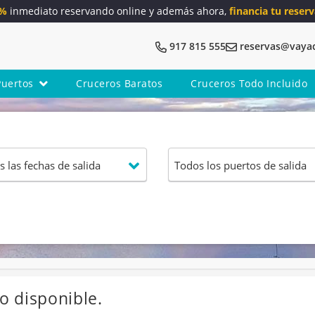
5%
inmediato reservando online y además ahora,
financia tu reserv
917 815 555
reservas@vaya
Puertos
Cruceros Baratos
Cruceros Todo Incluido
o disponible.