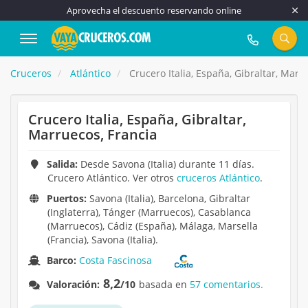
Aprovecha el descuento reservando online
917 815 555
Cruceros
Atlántico
Crucero Italia, España, Gibraltar, Marr
Crucero Italia, España, Gibraltar,
Marruecos, Francia
Salida:
Desde Savona (Italia) durante 11 días.
Crucero Atlántico. Ver otros
cruceros Atlántico
.
Puertos:
Savona (Italia), Barcelona, Gibraltar
(Inglaterra), Tánger (Marruecos), Casablanca
(Marruecos), Cádiz (España), Málaga, Marsella
(Francia), Savona (Italia).
Barco:
Costa Fascinosa
8,2
Valoración:
/10
basada en
57 comentarios.