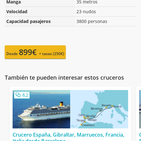
Manga
35 metros
Velocidad
23 nudos
Capacidad pasajeros
3800 personas
899€
Desde
+ tasas (250€)
También te pueden interesar estos cruceros
8,2
Crucero España, Gibraltar, Marruecos, Francia,