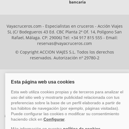
bancaria
Vayacruceros.com - Especialistas en cruceros - Acción Viajes
SL (C/ Bodegueros 43 Ed. CBC Planta 2ª Of. 14, Polígono San
Rafael, Málaga. CP: 29006) Tel: +34 917 815 555 - Email:
reservas@vayacruceros.com
© Copyright ACCION VIAJES S.L. Todos los derechos
reservados. Autorización nº 29780-2
ACCION VIAJES SL ha sido beneficiaria del Fondo Europeo de Desarrollo
Regional (FEDER), cuyo objetivo es mejorar la competitividad de las pymes
mediante el impulso de la innovación, el desarrollo tecnológico, la
investigación de calidad y el uso seguro y fiable del ciberespacio. Gracias a
esta financiación, la empresa ha puesto en marcha un Plan de Acción
durante el año 2026 para reforzar su competitividad empresarial,