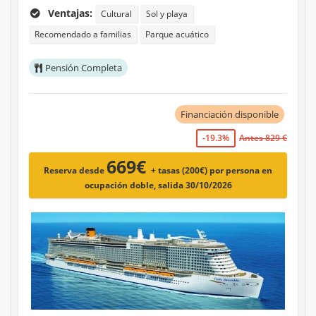
Ventajas:
Cultural
Sol y playa
Recomendado a familias
Parque acuático
Pensión Completa
Financiación disponible
-19.3%
Antes 829 €
669€
Reserva desde
+ tasas (200€)
por persona en
ocupación doble, salida 30/10/2026