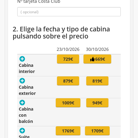
Nº tarjeta Costa Club
2. Elige la fecha y tipo de cabina
pulsando sobre el precio
23/10/2026
30/10/2026
729€
669€
Cabina
interior
879€
819€
Cabina
exterior
1009€
949€
Cabina
con
balcón
1769€
1709€
Suite