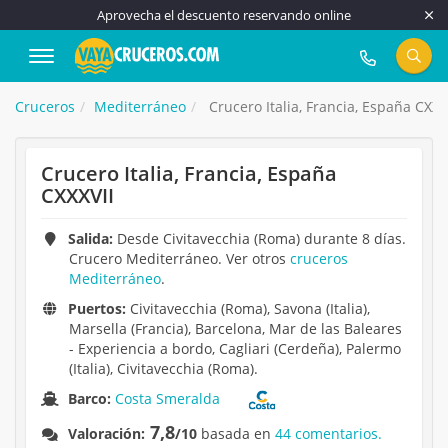
Aprovecha el descuento reservando online
917 815 555
Cruceros
Mediterráneo
Crucero Italia, Francia, España CXXX
Crucero Italia, Francia, España
CXXXVII
Salida:
Desde Civitavecchia (Roma) durante 8 días.
Crucero Mediterráneo. Ver otros
cruceros
Mediterráneo
.
Puertos:
Civitavecchia (Roma), Savona (Italia),
Marsella (Francia), Barcelona, Mar de las Baleares
- Experiencia a bordo, Cagliari (Cerdeña), Palermo
(Italia), Civitavecchia (Roma).
Barco:
Costa Smeralda
7,8
Valoración:
/10
basada en
44 comentarios.