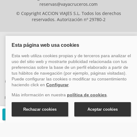
reservas@vayacruceros.com
© Copyright ACCION VIAJES S.L. Todos los derechos
reservados. Autorización nº 29780-2
ACCION VIAJES SL ha sido beneficiaria del Fondo Europeo de Desarrollo
Regional (FEDER), cuyo objetivo es mejorar la competitividad de las pymes
mediante el impulso de la innovación, el desarrollo tecnológico, la
investigación de calidad y el uso seguro y fiable del ciberespacio. Gracias a
esta financiación, la empresa ha puesto en marcha un Plan de Acción
durante el año 2026 para reforzar su competitividad empresarial,
promoviendo la innovación y la ciberseguridad. Para ello, ha contado con el
apoyo de los programas Pyme Innova y Pyme Cibersegura de la Cámara
de Comercio de Málaga. #EuropaSeSiente
Solicitar presupuesto gratuito